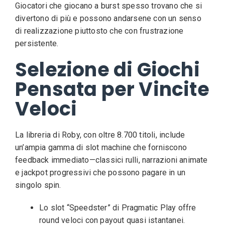
Giocatori che giocano a burst spesso trovano che si
divertono di più e possono andarsene con un senso
di realizzazione piuttosto che con frustrazione
persistente.
Selezione di Giochi
Pensata per Vincite
Veloci
La libreria di Roby, con oltre 8.700 titoli, include
un’ampia gamma di slot machine che forniscono
feedback immediato—classici rulli, narrazioni animate
e jackpot progressivi che possono pagare in un
singolo spin.
Lo slot “Speedster” di Pragmatic Play offre
round veloci con payout quasi istantanei.