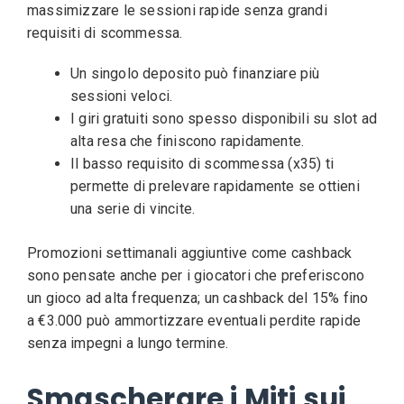
massimizzare le sessioni rapide senza grandi
requisiti di scommessa.
Un singolo deposito può finanziare più
sessioni veloci.
I giri gratuiti sono spesso disponibili su slot ad
alta resa che finiscono rapidamente.
Il basso requisito di scommessa (x35) ti
permette di prelevare rapidamente se ottieni
una serie di vincite.
Promozioni settimanali aggiuntive come cashback
sono pensate anche per i giocatori che preferiscono
un gioco ad alta frequenza; un cashback del 15% fino
a €3.000 può ammortizzare eventuali perdite rapide
senza impegni a lungo termine.
Smascherare i Miti sui