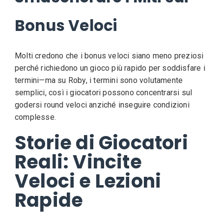
Bonus Veloci
Molti credono che i bonus veloci siano meno preziosi
perché richiedono un gioco più rapido per soddisfare i
termini—ma su Roby, i termini sono volutamente
semplici, così i giocatori possono concentrarsi sul
godersi round veloci anziché inseguire condizioni
complesse.
Storie di Giocatori
Reali: Vincite
Veloci e Lezioni
Rapide