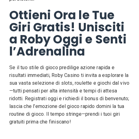
Ottieni Ora le Tue
Giri Gratis! Unisciti
a Roby Oggi e Senti
l’Adrenalina
Se il tuo stile di gioco predilige azione rapida e
risultati immediati, Roby Casino ti invita a esplorare la
sua vasta selezione di slots, roulette e giochi dal vivo
—tutti pensati per alta intensità e tempi di attesa
ridotti. Registrati oggi e richiedi il bonus di benvenuto;
lascia che l’emozione del gioco rapido domini la tua
routine di gioco. Il tempo stringe—prendi i tuoi giri
gratuiti prima che finiscano!