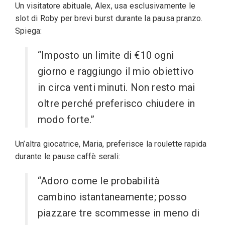
Un visitatore abituale, Alex, usa esclusivamente le
slot di Roby per brevi burst durante la pausa pranzo.
Spiega:
“Imposto un limite di €10 ogni
giorno e raggiungo il mio obiettivo
in circa venti minuti. Non resto mai
oltre perché preferisco chiudere in
modo forte.”
Un’altra giocatrice, Maria, preferisce la roulette rapida
durante le pause caffè serali:
“Adoro come le probabilità
cambino istantaneamente; posso
piazzare tre scommesse in meno di