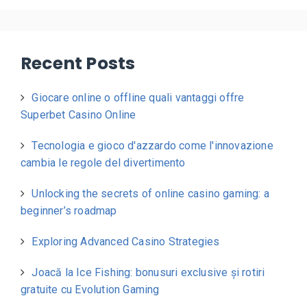
Recent Posts
Giocare online o offline quali vantaggi offre
Superbet Casino Online
Tecnologia e gioco d'azzardo come l'innovazione
cambia le regole del divertimento
Unlocking the secrets of online casino gaming: a
beginner’s roadmap
Exploring Advanced Casino Strategies
Joacă la Ice Fishing: bonusuri exclusive și rotiri
gratuite cu Evolution Gaming