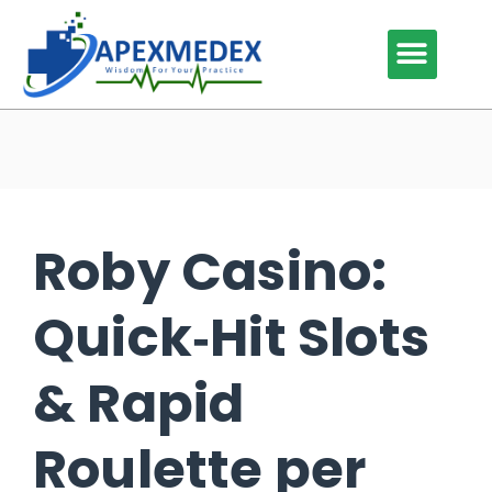
Our Services
Our Specialties
Why Outsource
Contact Us
Roby Casino:
Quick‑Hit Slots
& Rapid
Roulette per