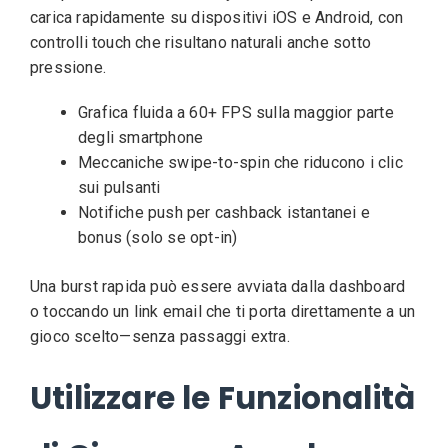
carica rapidamente su dispositivi iOS e Android, con
controlli touch che risultano naturali anche sotto
pressione.
Grafica fluida a 60+ FPS sulla maggior parte
degli smartphone
Meccaniche swipe-to-spin che riducono i clic
sui pulsanti
Notifiche push per cashback istantanei e
bonus (solo se opt-in)
Una burst rapida può essere avviata dalla dashboard
o toccando un link email che ti porta direttamente a un
gioco scelto—senza passaggi extra.
Utilizzare le Funzionalità