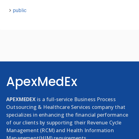
public
ApexMedEx
APEXMEDEX
is a full-service Business Process
Outsourcing & Healthcare Services company that
specializes in enhancing the financial performance
of our clients by supporting their Revenue Cycle
Management (RCM) and Health Information
Management(HIM) requirements.