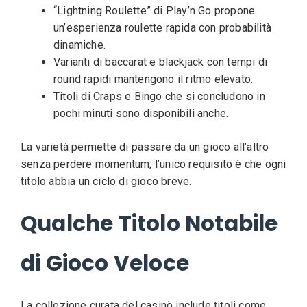
“Lightning Roulette” di Play’n Go propone
un’esperienza roulette rapida con probabilità
dinamiche.
Varianti di baccarat e blackjack con tempi di
round rapidi mantengono il ritmo elevato.
Titoli di Craps e Bingo che si concludono in
pochi minuti sono disponibili anche.
La varietà permette di passare da un gioco all’altro
senza perdere momentum; l’unico requisito è che ogni
titolo abbia un ciclo di gioco breve.
Qualche Titolo Notabile
di Gioco Veloce
La collezione curata del casinò include titoli come