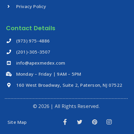
Privacy Policy
Contact Details
‪(973) 975-4886
(201)-305-3507
info@apexmedex.com
Monday – Friday | 9AM – 5PM
160 West Broadway, Suite 2, Paterson, NJ 07522
© 2026 | All Rights Reserved.
Site Map