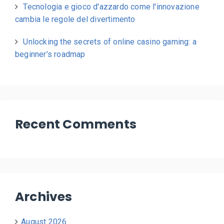
Tecnologia e gioco d'azzardo come l'innovazione
cambia le regole del divertimento
Unlocking the secrets of online casino gaming: a
beginner’s roadmap
Recent Comments
Archives
August 2026