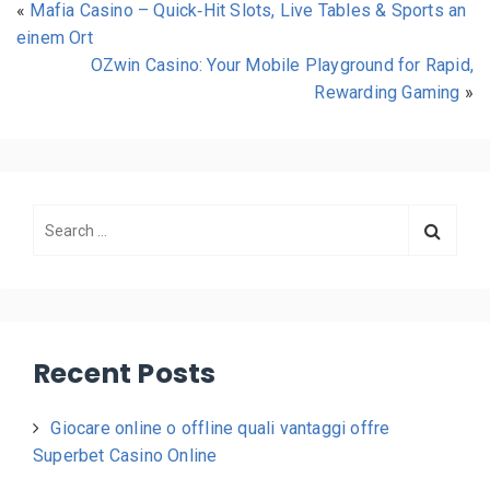
«
Mafia Casino – Quick‑Hit Slots, Live Tables & Sports an
einem Ort
OZwin Casino: Your Mobile Playground for Rapid,
Rewarding Gaming
»
Recent Posts
Giocare online o offline quali vantaggi offre
Superbet Casino Online