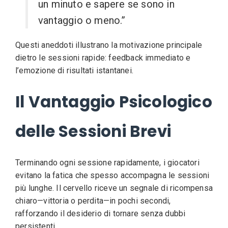
un minuto e sapere se sono in
vantaggio o meno.”
Questi aneddoti illustrano la motivazione principale
dietro le sessioni rapide: feedback immediato e
l’emozione di risultati istantanei.
Il Vantaggio Psicologico
delle Sessioni Brevi
Terminando ogni sessione rapidamente, i giocatori
evitano la fatica che spesso accompagna le sessioni
più lunghe. Il cervello riceve un segnale di ricompensa
chiaro—vittoria o perdita—in pochi secondi,
rafforzando il desiderio di tornare senza dubbi
persistenti.