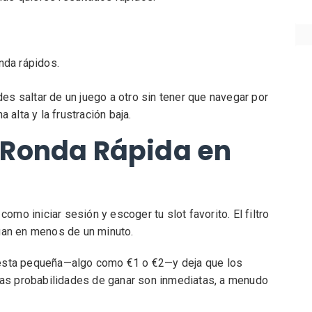
nda rápidos.
s saltar de un juego a otro sin tener que navegar por
 alta y la frustración baja.
 Ronda Rápida en
o iniciar sesión y escoger tu slot favorito. El filtro
agan en menos de un minuto.
uesta pequeña—algo como €1 o €2—y deja que los
 las probabilidades de ganar son inmediatas, a menudo