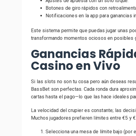
Ajustes de apuesta con un solo toque.
Botones de giro rápidos con retroalimenta
Notificaciones en la app para ganancias i
Este sistema permite que puedas jugar unas po
transformando momentos ociosos en posibles g
Ganancias Rápid
Casino en Vivo
Si las slots no son tu cosa pero aún deseas res
BassBet son perfectas. Cada ronda dura aprox
cartas hasta el pago—lo que las hace ideales pa
La velocidad del crupier es constante; las dec
Muchos jugadores prefieren límites entre €5 y 
Selecciona una mesa de límite bajo (por e