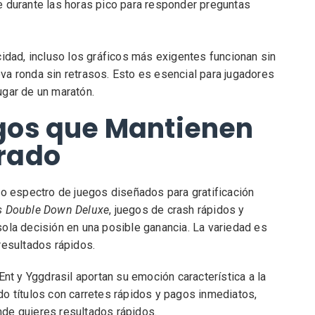
e durante las horas pico para responder preguntas
cidad, incluso los gráficos más exigentes funcionan sin
a ronda sin retrasos. Esto es esencial para jugadores
ugar de un maratón.
gos que Mantienen
rado
io espectro de juegos diseñados para gratificación
s Double Down Deluxe
, juegos de crash rápidos y
ola decisión en una posible ganancia. La variedad es
resultados rápidos.
 y Yggdrasil aportan su emoción característica a la
o títulos con carretes rápidos y pagos inmediatos,
de quieres resultados rápidos.