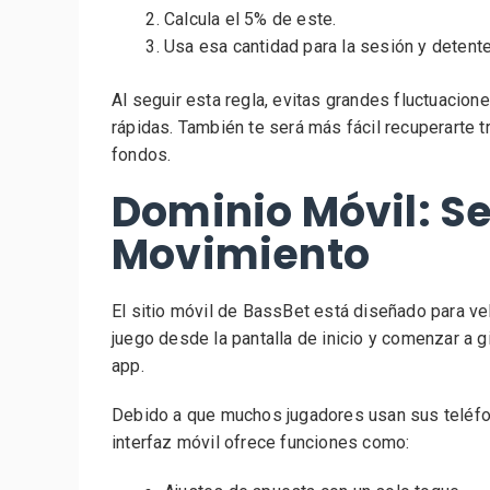
Calcula el 5% de este.
Usa esa cantidad para la sesión y detent
Al seguir esta regla, evitas grandes fluctuacion
rápidas. También te será más fácil recuperarte 
fondos.
Dominio Móvil: S
Movimiento
El sitio móvil de BassBet está diseñado para ve
juego desde la pantalla de inicio y comenzar a
app.
Debido a que muchos jugadores usan sus teléfo
interfaz móvil ofrece funciones como: