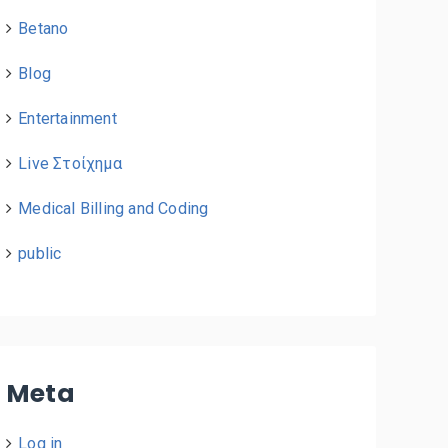
Betano
Blog
Entertainment
Live Στοίχημα
Medical Billing and Coding
public
Meta
Log in