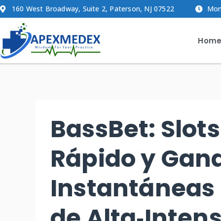
160 West Broadway, Suite 2, Paterson, NJ 07522
Mon
Hom
BassBet: Slot
Rápido y Gan
Instantáneas
de Alta‑Inten