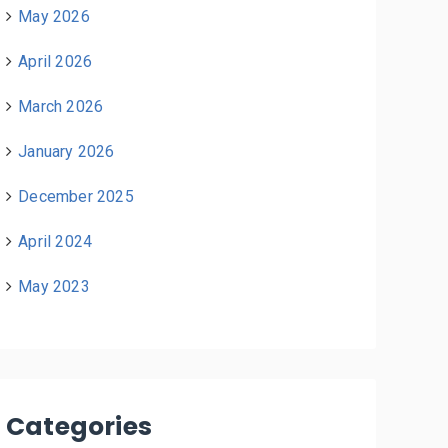
May 2026
April 2026
March 2026
January 2026
December 2025
April 2024
May 2023
Categories