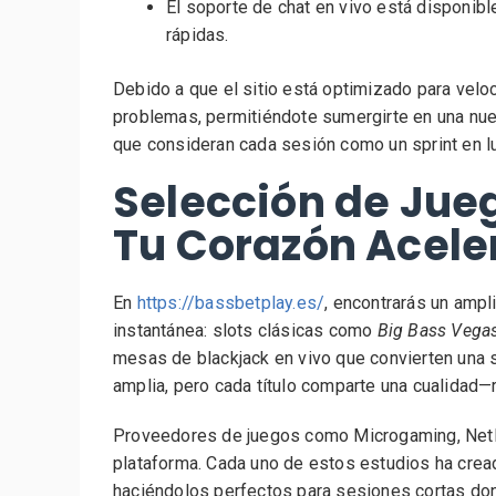
El soporte de chat en vivo está disponibl
rápidas.
Debido a que el sitio está optimizado para velo
problemas, permitiéndote sumergirte en una nuev
que consideran cada sesión como un sprint en l
Selección de Jue
Tu Corazón Acele
En
https://bassbetplay.es/
, encontrarás un ampl
instantánea: slots clásicas como
Big Bass Vega
mesas de blackjack en vivo que convierten una s
amplia, pero cada título comparte una cualidad—
Proveedores de juegos como Microgaming, NetEnt
plataforma. Cada uno de estos estudios ha cread
haciéndolos perfectos para sesiones cortas don