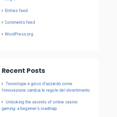
Entries feed
Comments feed
WordPress.org
Recent Posts
Tecnologia e gioco d'azzardo come
l'innovazione cambia le regole del divertimento
Unlocking the secrets of online casino
gaming: a beginner’s roadmap