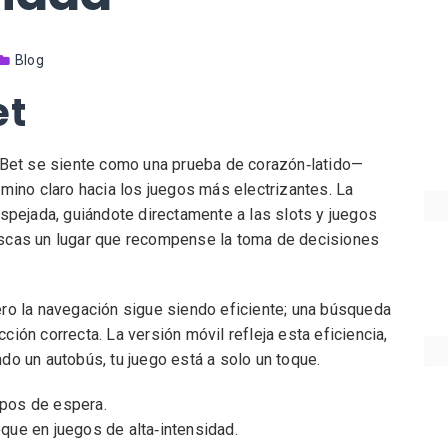
Blog
et
ssBet se siente como una prueba de corazón‑latido—
amino claro hacia los juegos más electrizantes. La
espejada, guiándote directamente a las slots y juegos
uscas un lugar que recompense la toma de decisiones
ero la navegación sigue siendo eficiente; una búsqueda
ección correcta. La versión móvil refleja esta eficiencia,
do un autobús, tu juego está a solo un toque.
mpos de espera.
que en juegos de alta‑intensidad.