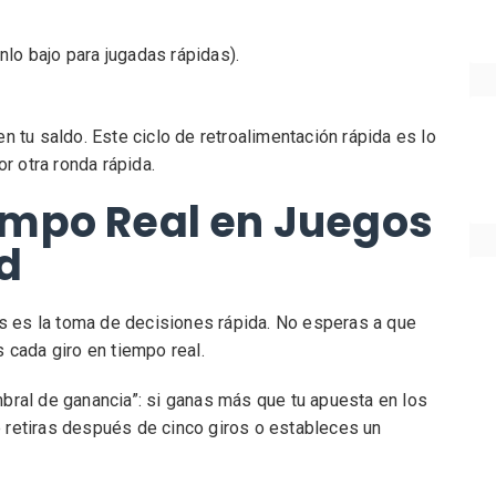
lo bajo para jugadas rápidas).
n tu saldo. Este ciclo de retroalimentación rápida es lo
 otra ronda rápida.
empo Real en Juegos
ad
tas es la toma de decisiones rápida. No esperas a que
 cada giro en tiempo real.
bral de ganancia”: si ganas más que tu apuesta en los
te retiras después de cinco giros o estableces un