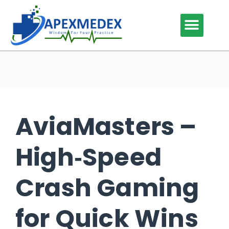
Our Services
Our Specialties
Why Outsource
Contact Us
AviaMasters –
High‑Speed
Crash Gaming
for Quick Wins