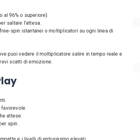
o al 96% o superiore).
r saltare l’attesa.
free‑spin istantanei o moltiplicatori su ogni linea di
ove puoi vedere il moltiplicatore salire in tempo reale e
revi scatti di emozione.
Play
ti.
 favorevole.
ghe attese.
per spin.
mpatte e i livelli di entusiasmo elevati.