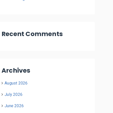
Recent Comments
Archives
August 2026
July 2026
June 2026