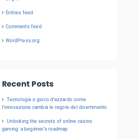
Entries feed
Comments feed
WordPress.org
Recent Posts
Tecnologia e gioco d'azzardo come
l'innovazione cambia le regole del divertimento
Unlocking the secrets of online casino
gaming: a beginner’s roadmap