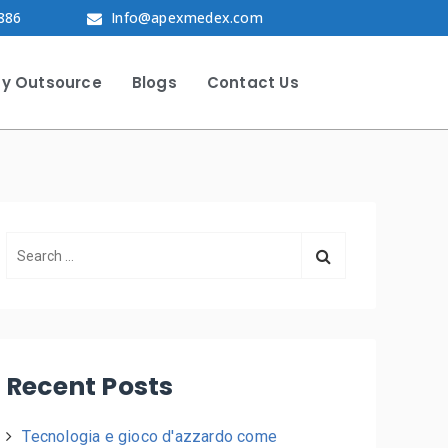
4886
Info@apexmedex.com
y Outsource
Blogs
Contact Us
Recent Posts
Tecnologia e gioco d'azzardo come