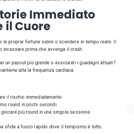
torie Immediato
 il Cuore
le proprie fortune salire o scendere in tempo reale. Il
o incassare prima che avvenga il crash.
 per un payout più grande o assicurati i guadagni attuali?
antiene alta la frequenza cardiaca.
tare il rischio immediatamente.
simo round in pochi secondi.
iocare più round in una singola sessione.
 sfida a fuoco rapido dove il tempismo è tutto.