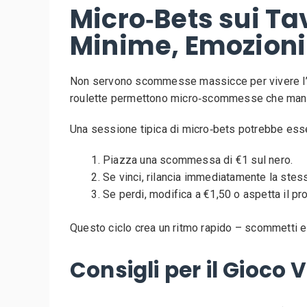
Micro‑Bets sui Ta
Minime, Emozioni
Non servono scommesse massicce per vivere l’al
roulette permettono micro‑scommesse che mant
Una sessione tipica di micro‑bets potrebbe ess
Piazza una scommessa di €1 sul nero.
Se vinci, rilancia immediatamente la stess
Se perdi, modifica a €1,50 o aspetta il pr
Questo ciclo crea un ritmo rapido – scommetti e 
Consigli per il Gioco 