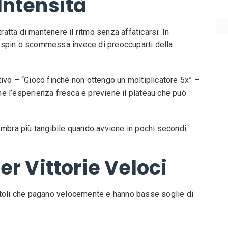
Intensità
tratta di mantenere il ritmo senza affaticarsi. In
o spin o scommessa invece di preoccuparti della
tivo – “Gioco finché non ottengo un moltiplicatore 5x” –
e l’esperienza fresca e previene il plateau che può
sembra più tangibile quando avviene in pochi secondi
per Vittorie Veloci
o titoli che pagano velocemente e hanno basse soglie di