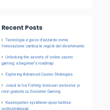
Recent Posts
Tecnologia e gioco d'azzardo come
l'innovazione cambia le regole del divertimento
Unlocking the secrets of online casino
gaming: a beginner’s roadmap
Exploring Advanced Casino Strategies
Joacă la Ice Fishing: bonusuri exclusive și
rotiri gratuite cu Evolution Gaming
Kasinopelien syvällinen opas hallitse
voittostrategiat