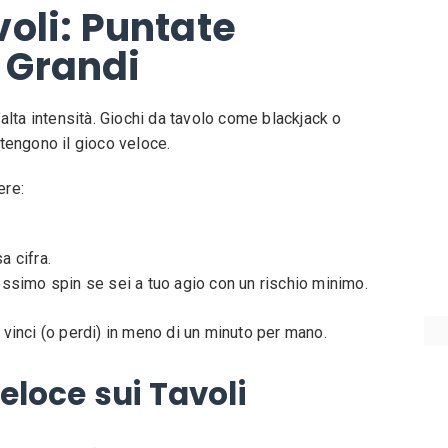
voli: Puntate
 Grandi
ta intensità. Giochi da tavolo come blackjack o
engono il gioco veloce.
ere:
a cifra.
ossimo spin se sei a tuo agio con un rischio minimo.
vinci (o perdi) in meno di un minuto per mano.
Veloce sui Tavoli