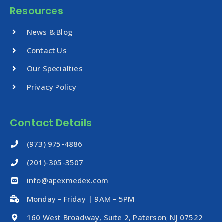
Resources
News & Blog
Contact Us
Our Specialties
Privacy Policy
Contact Details
‪(973) 975-4886
(201)-305-3507
info@apexmedex.com
Monday – Friday | 9AM – 5PM
160 West Broadway, Suite 2, Paterson, NJ 07522