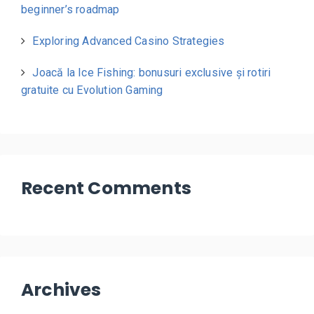
beginner’s roadmap
Exploring Advanced Casino Strategies
Joacă la Ice Fishing: bonusuri exclusive și rotiri
gratuite cu Evolution Gaming
Recent Comments
Archives