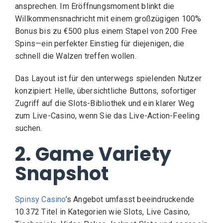
ansprechen. Im Eröffnungsmoment blinkt die
Willkommensnachricht mit einem großzügigen 100%
Bonus bis zu €500 plus einem Stapel von 200 Free
Spins—ein perfekter Einstieg für diejenigen, die
schnell die Walzen treffen wollen.
Das Layout ist für den unterwegs spielenden Nutzer
konzipiert: Helle, übersichtliche Buttons, sofortiger
Zugriff auf die Slots-Bibliothek und ein klarer Weg
zum Live-Casino, wenn Sie das Live-Action-Feeling
suchen.
2. Game Variety
Snapshot
Spinsy Casino
’s Angebot umfasst beeindruckende
10.372 Titel in Kategorien wie Slots, Live Casino,