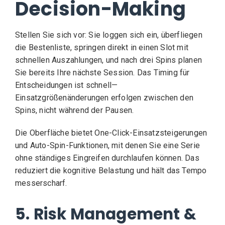
Decision-Making
Stellen Sie sich vor: Sie loggen sich ein, überfliegen
die Bestenliste, springen direkt in einen Slot mit
schnellen Auszahlungen, und nach drei Spins planen
Sie bereits Ihre nächste Session. Das Timing für
Entscheidungen ist schnell—
Einsatzgrößenänderungen erfolgen zwischen den
Spins, nicht während der Pausen.
Die Oberfläche bietet One-Click-Einsatzsteigerungen
und Auto-Spin-Funktionen, mit denen Sie eine Serie
ohne ständiges Eingreifen durchlaufen können. Das
reduziert die kognitive Belastung und hält das Tempo
messerscharf.
5. Risk Management &