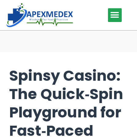
Our Services
Our Specialties
Why Outsource
Contact Us
Spinsy Casino:
The Quick‑Spin
Playground for
Fast‑Paced