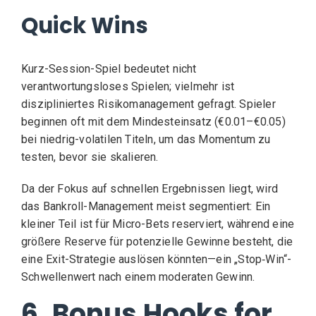
Quick Wins
Kurz-Session-Spiel bedeutet nicht
verantwortungsloses Spielen; vielmehr ist
diszipliniertes Risikomanagement gefragt. Spieler
beginnen oft mit dem Mindesteinsatz (€0.01–€0.05)
bei niedrig-volatilen Titeln, um das Momentum zu
testen, bevor sie skalieren.
Da der Fokus auf schnellen Ergebnissen liegt, wird
das Bankroll-Management meist segmentiert: Ein
kleiner Teil ist für Micro-Bets reserviert, während eine
größere Reserve für potenzielle Gewinne besteht, die
eine Exit-Strategie auslösen könnten—ein „Stop‑Win“-
Schwellenwert nach einem moderaten Gewinn.
6. Bonus Hooks for