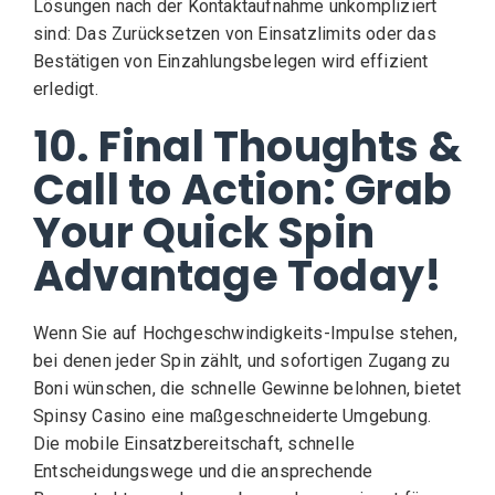
Lösungen nach der Kontaktaufnahme unkompliziert
sind: Das Zurücksetzen von Einsatzlimits oder das
Bestätigen von Einzahlungsbelegen wird effizient
erledigt.
10. Final Thoughts &
Call to Action: Grab
Your Quick Spin
Advantage Today!
Wenn Sie auf Hochgeschwindigkeits-Impulse stehen,
bei denen jeder Spin zählt, und sofortigen Zugang zu
Boni wünschen, die schnelle Gewinne belohnen, bietet
Spinsy Casino eine maßgeschneiderte Umgebung.
Die mobile Einsatzbereitschaft, schnelle
Entscheidungswege und die ansprechende