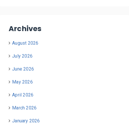
Archives
August 2026
July 2026
June 2026
May 2026
April 2026
March 2026
January 2026