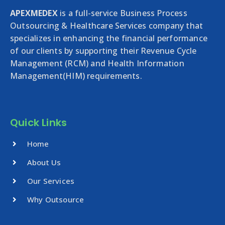
APEXMEDEX
is a full-service Business Process
Outsourcing & Healthcare Services company that
specializes in enhancing the financial performance
of our clients by supporting their Revenue Cycle
Management (RCM) and Health Information
Management(HIM) requirements.
Quick Links
Home
About Us
Our Services
Why Outsource