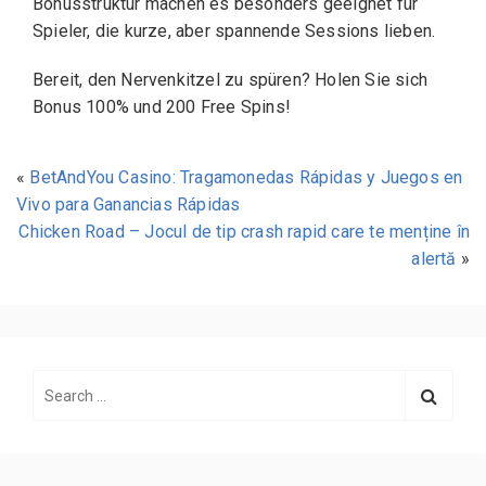
Bonusstruktur machen es besonders geeignet für
Spieler, die kurze, aber spannende Sessions lieben.
Bereit, den Nervenkitzel zu spüren? Holen Sie sich
Bonus 100% und 200 Free Spins!
«
BetAndYou Casino: Tragamonedas Rápidas y Juegos en
Vivo para Ganancias Rápidas
Chicken Road – Jocul de tip crash rapid care te menține în
alertă
»