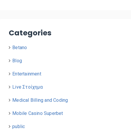
Categories
Betano
Blog
Entertainment
Live Στοίχημα
Medical Billing and Coding
Mobile Casino Superbet
public