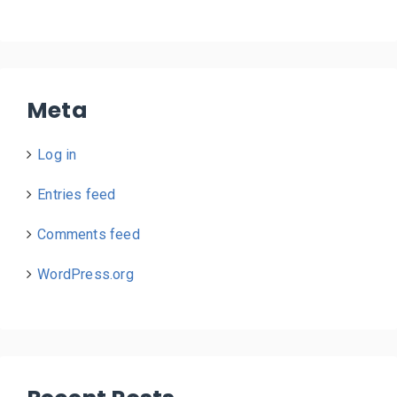
Meta
Log in
Entries feed
Comments feed
WordPress.org