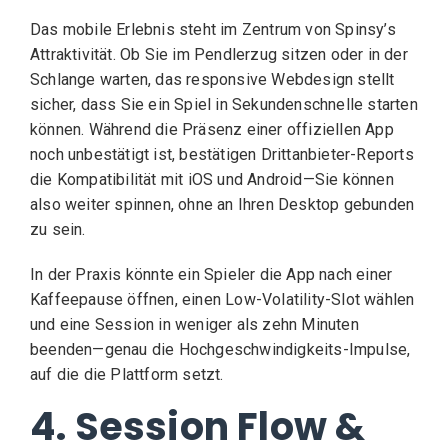
Das mobile Erlebnis steht im Zentrum von Spinsy’s
Attraktivität. Ob Sie im Pendlerzug sitzen oder in der
Schlange warten, das responsive Webdesign stellt
sicher, dass Sie ein Spiel in Sekundenschnelle starten
können. Während die Präsenz einer offiziellen App
noch unbestätigt ist, bestätigen Drittanbieter-Reports
die Kompatibilität mit iOS und Android—Sie können
also weiter spinnen, ohne an Ihren Desktop gebunden
zu sein.
In der Praxis könnte ein Spieler die App nach einer
Kaffeepause öffnen, einen Low-Volatility-Slot wählen
und eine Session in weniger als zehn Minuten
beenden—genau die Hochgeschwindigkeits-Impulse,
auf die die Plattform setzt.
4. Session Flow &