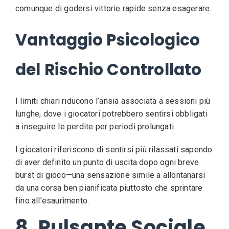
comunque di godersi vittorie rapide senza esagerare.
Vantaggio Psicologico
del Rischio Controllato
I limiti chiari riducono l’ansia associata a sessioni più
lunghe, dove i giocatori potrebbero sentirsi obbligati
a inseguire le perdite per periodi prolungati.
I giocatori riferiscono di sentirsi più rilassati sapendo
di aver definito un punto di uscita dopo ogni breve
burst di gioco—una sensazione simile a allontanarsi
da una corsa ben pianificata piuttosto che sprintare
fino all’esaurimento.
8. Pulsante Sociale