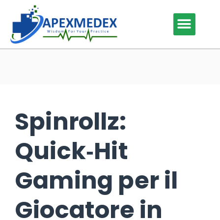
Our Services
Our Specialties
Why Outsource
Contact Us
Spinrollz:
Quick‑Hit
Gaming per il
Giocatore in