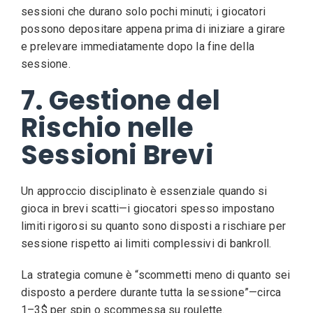
sessioni che durano solo pochi minuti; i giocatori
possono depositare appena prima di iniziare a girare
e prelevare immediatamente dopo la fine della
sessione.
7. Gestione del
Rischio nelle
Sessioni Brevi
Un approccio disciplinato è essenziale quando si
gioca in brevi scatti—i giocatori spesso impostano
limiti rigorosi su quanto sono disposti a rischiare per
sessione rispetto ai limiti complessivi di bankroll.
La strategia comune è “scommetti meno di quanto sei
disposto a perdere durante tutta la sessione”—circa
1–3$ per spin o scommessa su roulette.