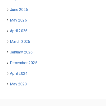
June 2026
May 2026
April 2026
March 2026
January 2026
December 2025
April 2024
May 2023