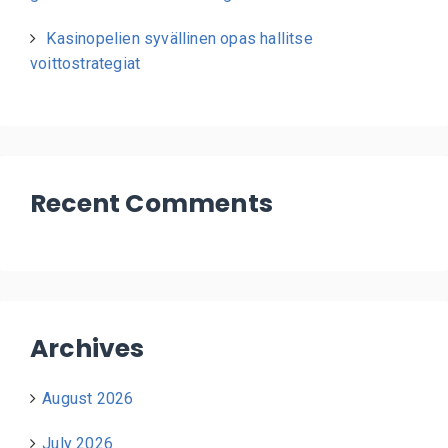
Kasinopelien syvällinen opas hallitse
voittostrategiat
Recent Comments
Archives
August 2026
July 2026