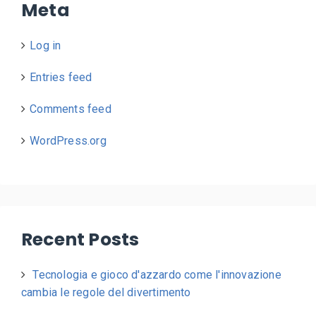
Meta
Log in
Entries feed
Comments feed
WordPress.org
Recent Posts
Tecnologia e gioco d'azzardo come l'innovazione
cambia le regole del divertimento