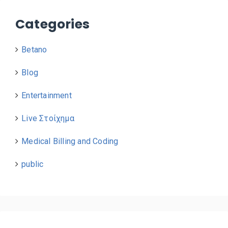
Categories
Betano
Blog
Entertainment
Live Στοίχημα
Medical Billing and Coding
public