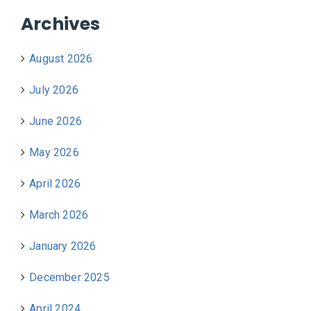
Archives
August 2026
July 2026
June 2026
May 2026
April 2026
March 2026
January 2026
December 2025
April 2024