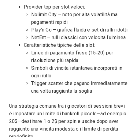
Provider top per slot veloci:
Nolimit City – noto per alta volatilità ma
pagamenti rapidi
Play’n Go – grafica fluida e set di rulli ridotti
NetEnt – rulli classici con velocità fulminea
Caratteristiche tipiche delle slot:
Linee di pagamento fisse (15‑20) per
risoluzione più rapida
Simboli di vincita istantanea incorporati in
ogni rullo
Trigger scatter che pagano immediatamente
una volta raggiunta la soglia
Una strategia comune tra i giocatori di sessioni brevi
è impostare un limite di bankroll piccolo—ad esempio
20$—destinare 1 o 2$ per spin e uscire dopo aver
raggiunto una vincita modesta o il limite di perdita
predefinito.