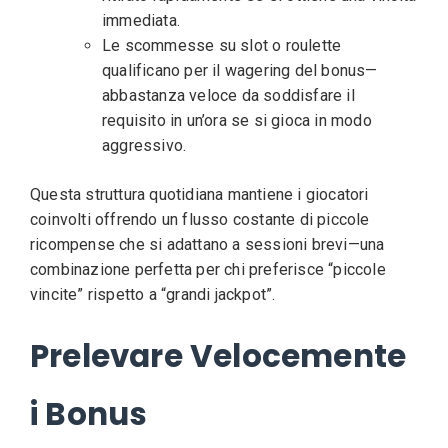
immediata.
Le scommesse su slot o roulette
qualificano per il wagering del bonus—
abbastanza veloce da soddisfare il
requisito in un’ora se si gioca in modo
aggressivo.
Questa struttura quotidiana mantiene i giocatori
coinvolti offrendo un flusso costante di piccole
ricompense che si adattano a sessioni brevi—una
combinazione perfetta per chi preferisce “piccole
vincite” rispetto a “grandi jackpot”.
Prelevare Velocemente
i Bonus