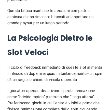
Questa tattica mantiene le sessioni compatte e
assicura di non rimanere bloccati ad aspettare un
grande payout per un lungo periodo.
La Psicologia Dietro le
Slot Veloci
Il ciclo di feedback immediato di queste slot alimenta
il rilascio di dopamina quasi istantaneamente—un spin
dà un segnale chiaro di vincita o perdita.
I giocatori spesso descrivono questa sensazione
come “brivido rapido” piuttosto che “lunga attesa”.
Preferiscono giochi in cui l’esito è visibile prima che
finisca l’animazione completa dello spin, riducendo