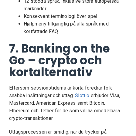
12 stödda språk, inklusive stora europeiska
marknader
Konsekvent terminologi över spel
Hjälpmeny tillgänglig på alla språk med
kortfattade FAQ
7. Banking on the
Go – crypto och
kortalternativ
Eftersom sessionstiderna är korta föredrar folk
snabba insättningar och uttag.
Slottio
erbjuder Visa,
Mastercard, American Express samt Bitcoin,
Ethereum och Tether för de som vill ha omedelbara
crypto‑transaktioner.
Uttagsprocessen är smidig: när du trycker på