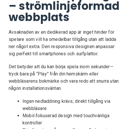
– strömlinjeformad
webbplats
Avsaknaden av en dedikerad app är inget hinder för
spelare som vill ha omedelbar tillgång utan att ladda
ner något extra. Den responsiva designen anpassar
sig perfekt till smartphones och surfplattor.
Det betyder att du kan börja spela inom sekunder—
tryck bara på “Play” från din hemskärm eller
webbläsarens bokmärke och vara redo att snurra utan
någon installationsväntan.
Ingen nedladdning krävs; direkt tillgång via
webbläsare
Mobil‑fokuserad design med touchvänliga
kontroller