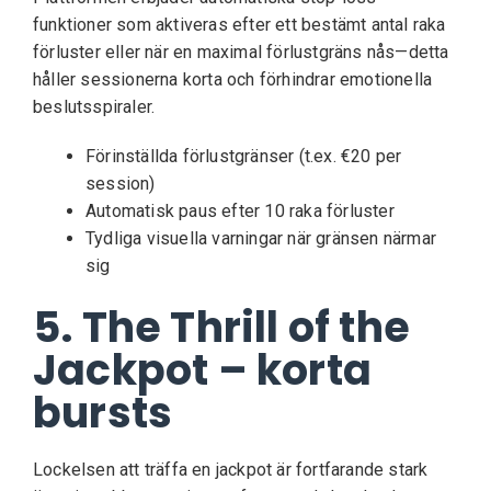
funktioner som aktiveras efter ett bestämt antal raka
förluster eller när en maximal förlustgräns nås—detta
håller sessionerna korta och förhindrar emotionella
beslutsspiraler.
Förinställda förlustgränser (t.ex. €20 per
session)
Automatisk paus efter 10 raka förluster
Tydliga visuella varningar när gränsen närmar
sig
5. The Thrill of the
Jackpot – korta
bursts
Lockelsen att träffa en jackpot är fortfarande stark