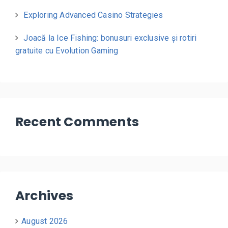
Exploring Advanced Casino Strategies
Joacă la Ice Fishing: bonusuri exclusive și rotiri
gratuite cu Evolution Gaming
Recent Comments
Archives
August 2026