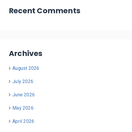
Recent Comments
Archives
August 2026
July 2026
June 2026
May 2026
April 2026