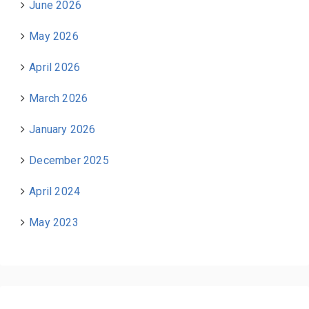
June 2026
May 2026
April 2026
March 2026
January 2026
December 2025
April 2024
May 2023