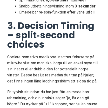
Spin-hastighet:
0,5‑sekunds hjulcykel
Snabb utbetalningsvisning inom
3 sekunder
Omedelbar re‑spin‑funktion efter varje utfall
3. Decision Timing
– split‑second
choices
Spelare som trivs med korta insatser fokuserar på
mikro‑beslut: om man ska lägga till en enkel mynt till
sin insats eller dubbla den för potentiellt högre
vinster. Dessa beslut tas medan du tittar på hjulen;
det finns ingen lång laddningsskärm att slösa tid på.
En typisk situation: du har just fått en medelstor
utbetalning, och din instinkt säger “ja, låt oss gå
högre.” Du trycker på “+1”-knappen, ser hjulen snurra