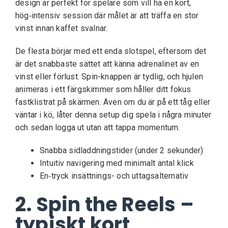
design är perfekt för spelare som vill ha en kort,
hög‑intensiv session där målet är att träffa en stor
vinst innan kaffet svalnar.
De flesta börjar med ett enda slotspel, eftersom det
är det snabbaste sättet att känna adrenalinet av en
vinst eller förlust. Spin-knappen är tydlig, och hjulen
animeras i ett färgskimmer som håller ditt fokus
fastklistrat på skärmen. Även om du är på ett tåg eller
väntar i kö, låter denna setup dig spela i några minuter
och sedan logga ut utan att tappa momentum.
Snabba sidladdningstider
(under 2 sekunder)
Intuitiv navigering med minimalt antal klick
En‑tryck insättnings- och uttagsalternativ
2. Spin the Reels –
typiskt kort