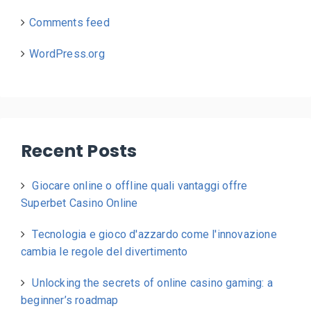
Comments feed
WordPress.org
Recent Posts
Giocare online o offline quali vantaggi offre
Superbet Casino Online
Tecnologia e gioco d'azzardo come l'innovazione
cambia le regole del divertimento
Unlocking the secrets of online casino gaming: a
beginner’s roadmap