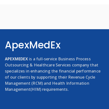
ApexMedEx
APEXMEDEX
is a full-service Business Process
Outsourcing & Healthcare Services company that
specializes in enhancing the financial performance
of our clients by supporting their Revenue Cycle
Management (RCM) and Health Information
Management(HIM) requirements.