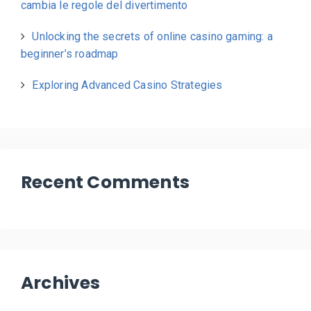
cambia le regole del divertimento
Unlocking the secrets of online casino gaming: a
beginner’s roadmap
Exploring Advanced Casino Strategies
Recent Comments
Archives