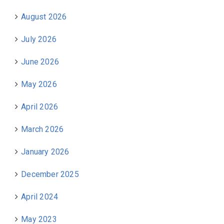
August 2026
July 2026
June 2026
May 2026
April 2026
March 2026
January 2026
December 2025
April 2024
May 2023