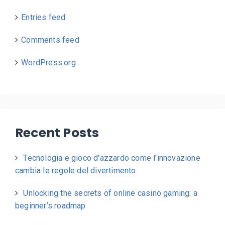
Entries feed
Comments feed
WordPress.org
Recent Posts
Tecnologia e gioco d'azzardo come l'innovazione
cambia le regole del divertimento
Unlocking the secrets of online casino gaming: a
beginner’s roadmap