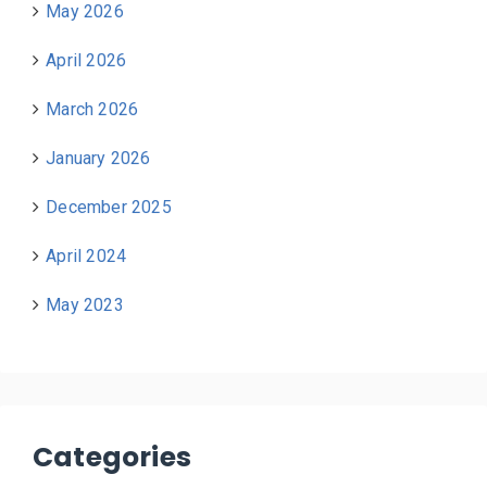
May 2026
April 2026
March 2026
January 2026
December 2025
April 2024
May 2023
Categories