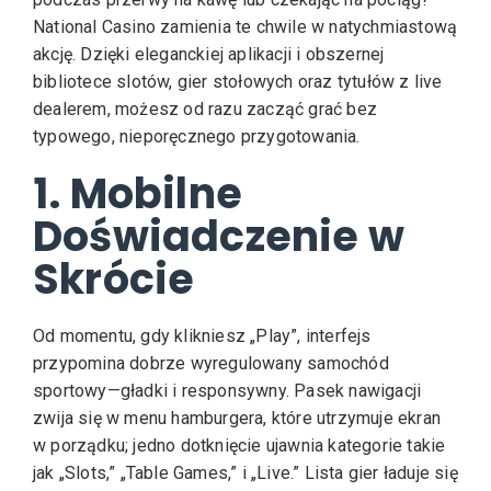
National Casino zamienia te chwile w natychmiastową
akcję. Dzięki eleganckiej aplikacji i obszernej
bibliotece slotów, gier stołowych oraz tytułów z live
dealerem, możesz od razu zacząć grać bez
typowego, nieporęcznego przygotowania.
1. Mobilne
Doświadczenie w
Skrócie
Od momentu, gdy klikniesz „Play”, interfejs
przypomina dobrze wyregulowany samochód
sportowy—gładki i responsywny. Pasek nawigacji
zwija się w menu hamburgera, które utrzymuje ekran
w porządku; jedno dotknięcie ujawnia kategorie takie
jak „Slots,” „Table Games,” i „Live.” Lista gier ładuje się