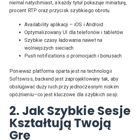
niemal natychmiast, a każdy tytuł pokazuje miniaturę,
procent RTP oraz przycisk szybkiego obrotu.
Availability aplikacji – iOS i Android
Optymalizowany UI dla telefonów i tabletów
Szybkie czasy ładowania nawet na
wolniejszych sieciach
Push notifications o promocjach i bonusach
Ponieważ platforma oparta jest na technologii
Softswiss, backend jest zaprojektowany tak, aby
obsługiwać duży ruch przy jednoczesnym niskim
opóźnieniu—co jest kluczowe dla szybkich sesji.
2. Jak Szybkie Sesje
Kształtują Twoją
Grę