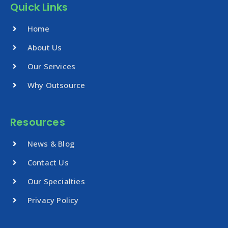
Quick Links
Home
About Us
Our Services
Why Outsource
Resources
News & Blog
Contact Us
Our Specialties
Privacy Policy