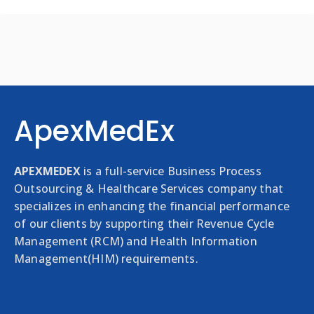
ApexMedEx
APEXMEDEX
is a full-service Business Process
Outsourcing & Healthcare Services company that
specializes in enhancing the financial performance
of our clients by supporting their Revenue Cycle
Management (RCM) and Health Information
Management(HIM) requirements.