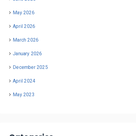
May 2026
April 2026
March 2026
January 2026
December 2025
April 2024
May 2023