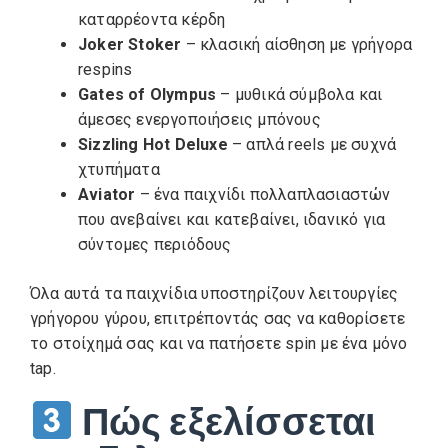
καταρρέοντα κέρδη
Joker Stoker
– κλασική αίσθηση με γρήγορα
respins
Gates of Olympus
– μυθικά σύμβολα και
άμεσες ενεργοποιήσεις μπόνους
Sizzling Hot Deluxe
– απλά reels με συχνά
χτυπήματα
Aviator
– ένα παιχνίδι πολλαπλασιαστών
που ανεβαίνει και κατεβαίνει, ιδανικό για
σύντομες περιόδους
Όλα αυτά τα παιχνίδια υποστηρίζουν λειτουργίες
γρήγορου γύρου, επιτρέποντάς σας να καθορίσετε
το στοίχημά σας και να πατήσετε spin με ένα μόνο
tap.
Πώς εξελίσσεται