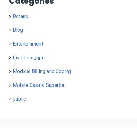
Categories
Betano
Blog
Entertainment
Live Στοίχημα
Medical Billing and Coding
Mobile Casino Superbet
public