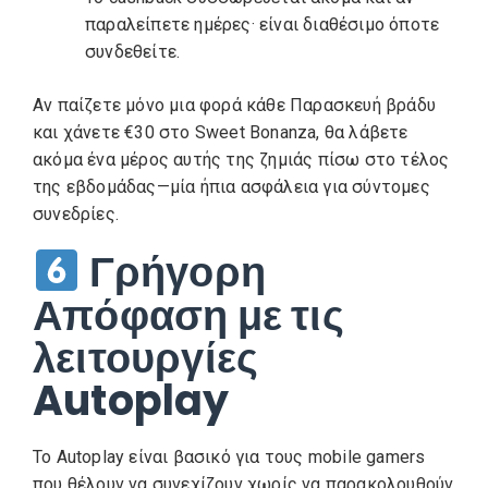
παραλείπετε ημέρες· είναι διαθέσιμο όποτε
συνδεθείτε.
Αν παίζετε μόνο μια φορά κάθε Παρασκευή βράδυ
και χάνετε €30 στο Sweet Bonanza, θα λάβετε
ακόμα ένα μέρος αυτής της ζημιάς πίσω στο τέλος
της εβδομάδας—μία ήπια ασφάλεια για σύντομες
συνεδρίες.
Γρήγορη
Απόφαση με τις
λειτουργίες
Autoplay
Το Autoplay είναι βασικό για τους mobile gamers
που θέλουν να συνεχίζουν χωρίς να παρακολουθούν