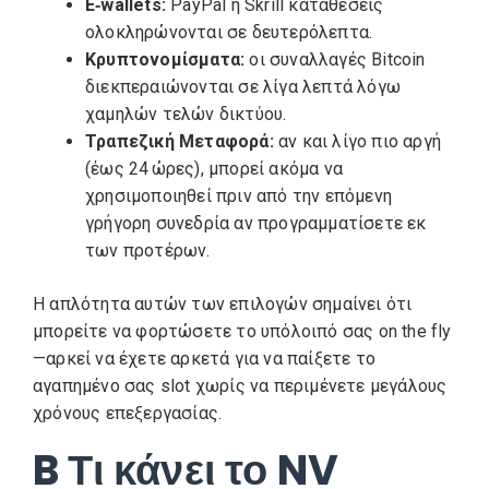
E‑wallets:
PayPal ή Skrill καταθέσεις
ολοκληρώνονται σε δευτερόλεπτα.
Κρυπτονομίσματα:
οι συναλλαγές Bitcoin
διεκπεραιώνονται σε λίγα λεπτά λόγω
χαμηλών τελών δικτύου.
Τραπεζική Μεταφορά:
αν και λίγο πιο αργή
(έως 24 ώρες), μπορεί ακόμα να
χρησιμοποιηθεί πριν από την επόμενη
γρήγορη συνεδρία αν προγραμματίσετε εκ
των προτέρων.
Η απλότητα αυτών των επιλογών σημαίνει ότι
μπορείτε να φορτώσετε το υπόλοιπό σας on the fly
—αρκεί να έχετε αρκετά για να παίξετε το
αγαπημένο σας slot χωρίς να περιμένετε μεγάλους
χρόνους επεξεργασίας.
B️ Τι κάνει το NV