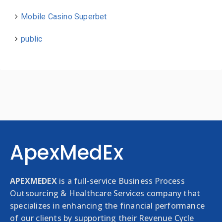
Mobile Casino Superbet
public
ApexMedEx
APEXMEDEX
is a full-service Business Process
Outsourcing & Healthcare Services company that
specializes in enhancing the financial performance
of our clients by supporting their Revenue Cycle