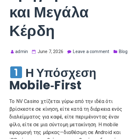
και Μεγάλα
Κέρδη
admin
June 7, 2026
Leave a comment
Blog
Η Υπόσχεση
Mobile‑First
Το NV Casino χτίζεται γύρω από την ιδέα ότι
βρίσκεστε σε κίνηση, είτε κατά τη διάρκεια ενός
διαλείμματος για καφέ, είτε περιμένοντας έναν
φίλο, είτε σε μια σύντομη μετακίνηση. Η mobile
εφαρμογή της μάρκας—διαθέσιμη σε Android και