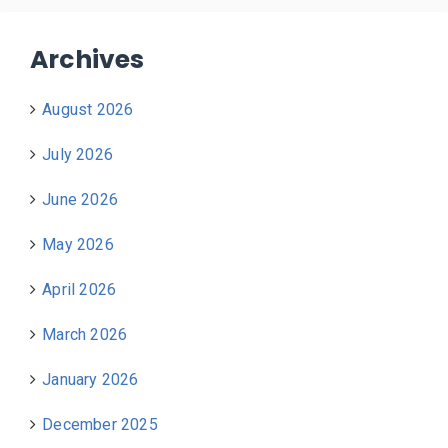
Archives
August 2026
July 2026
June 2026
May 2026
April 2026
March 2026
January 2026
December 2025