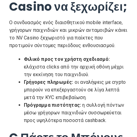
Casino να ξεχωρίζει;
Ο συνδυασμός ενός διαισθητικού mobile interface,
γρήγορων παιχνιδιών και μικρών ανταμοιβών κάνει
το NV Casino ξεχωριστό για παίκτες που
προτιμούν σύντομες περιόδους ενθουσιασμού.
Φιλικό προς τον χρήστη σχεδιασμό:
ελάχιστα clicks από την αρχική οθόνη μέχρι
την εκκίνηση του παιχνιδιού.
Γρήγορες πληρωμές:
οι αναλήψεις με crypto
μπορούν να επεξεργαστούν σε λίγα λεπτά
μετά την KYC επιβεβαίωση.
Πρόγραμμα πιστότητας:
η συλλογή πόντων
μέσω γρήγορων παιχνιδιών συσσωρεύεται
προς υψηλότερα ποσοστά cashback.