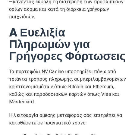
—κάνοντας εύκολη τη διατήρηση των προσωπικών
ορίων ακόμα και κατά τη διάρκεια γρήγορων
παιχνιδιών.
A️ Ευελιξία
Πληρωμών για
Γρήγορες Φόρτωσεις
Το πορτοφόλι NV Casino υποστηρίζει πάνω από
τριάντα τρόπους πληρωμής, συμπεριλαμβανομένων
κρυπτονομισμάτων όπως Bitcoin και Ethereum,
καθώς και παραδοσιακών καρτών όπως Visa και
Mastercard.
Η λειτουργία άμεσης μεταφοράς σας επιτρέπει να
καταθέσετε σε πραγματικό χρόνο: