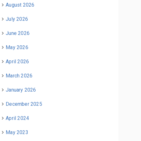
August 2026
July 2026
June 2026
May 2026
April 2026
March 2026
January 2026
December 2025
April 2024
May 2023