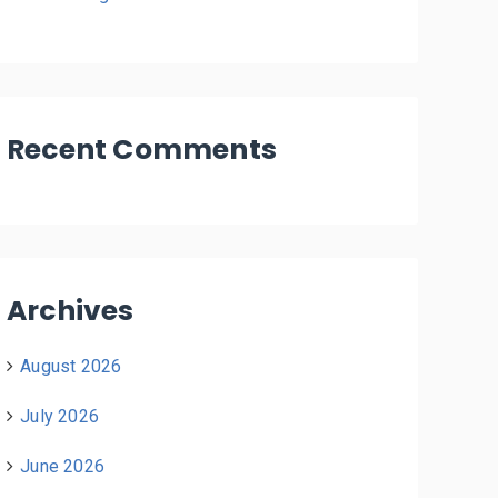
Recent Comments
Archives
August 2026
July 2026
June 2026