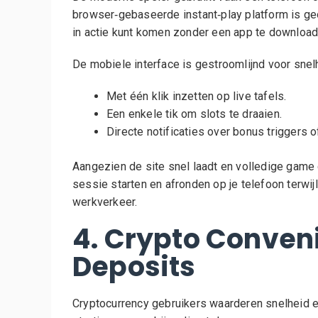
browser‑gebaseerde instant‑play platform is ge
in actie kunt komen zonder een app te download
De mobiele interface is gestroomlijnd voor snel
Met één klik inzetten op live tafels.
Een enkele tik om slots te draaien.
Directe notificaties over bonus triggers o
Aangezien de site snel laadt en volledige game 
sessie starten en afronden op je telefoon terwij
werkverkeer.
4. Crypto Conven
Deposits
Cryptocurrency gebruikers waarderen snelheid 