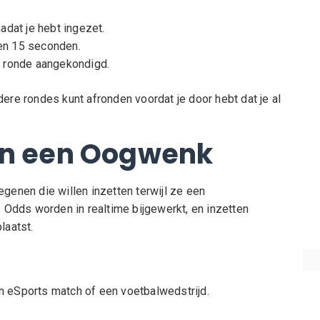
adat je hebt ingezet.
en 15 seconden.
e ronde aangekondigd.
re rondes kunt afronden voordat je door hebt dat je al
 in een Oogwenk
genen die willen inzetten terwijl ze een
 Odds worden in realtime bijgewerkt, en inzetten
laatst.
n eSports match of een voetbalwedstrijd.
.