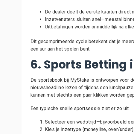
De dealer deelt de eerste kaarten direct n
Inzetvensters sluiten snel—meestal binn
Uitbetalingen worden onmiddellijk na elk
Dit gecomprimeerde cycle betekent dat je meerde
een uur aan het spelen bent.
6. Sports Betting
De sportsbook bij MyStake is ontworpen voor de
nieuwsheadline lezen of tijdens een lunchpauze.
kunnen met slechts een paar klikken worden gep
Een typische snelle sportsessie ziet er zo uit:
Selecteer een wedstrijd—bijvoorbeeld ee
Kies je inzettype (moneyline, over/under)