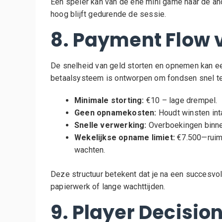
Een speler kan van de ene mini game naar de a
hoog blijft gedurende de sessie.
8. Payment Flow 
De snelheid van geld storten en opnemen kan ee
betaalsysteem is ontworpen om fondsen snel t
Minimale storting:
€10 – lage drempel.
Geen opnamekosten:
Houdt winsten inta
Snelle verwerking:
Overboekingen binne
Wekelijkse opname limiet:
€7.500—ruim
wachten.
Deze structuur betekent dat je na een succesvo
papierwerk of lange wachttijden.
9. Player Decisio