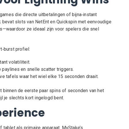
 games die directe uitbetalingen of bijna‑instant
ek bevat slots van NetEnt en Quickspin met eenvoudige
s—waardoor ze ideaal zijn voor spelers die snel
‑burst profiel:
nt volatiliteit.
 paylines en snelle scatter triggers.
ive tafels waar het wiel elke 15 seconden draait.
taat binnen de eerste paar spins of seconden van het
l je slechts kort ingelogd bent.
xperience
 tablet als primaire apparaat. MyStake’s