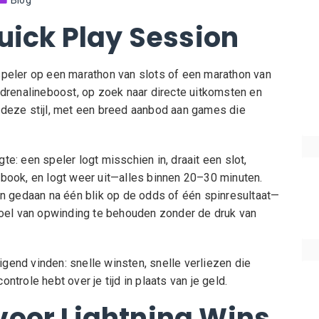
Blog
Quick Play Session
speler op een marathon van slots of een marathon van
 adrenalineboost, op zoek naar directe uitkomsten en
 deze stijl, met een breed aanbod aan games die
te: een speler logt misschien in, draait een slot,
sbook, en logt weer uit—alles binnen 20–30 minuten.
 gedaan na één blik op de odds of één spinresultaat—
evoel van opwinding te behouden zonder de druk van
gend vinden: snelle winsten, snelle verliezen die
ntrole hebt over je tijd in plaats van je geld.
voor Lightning Wins