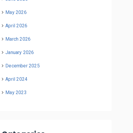
May 2026
April 2026
March 2026
January 2026
December 2025
April 2024
May 2023