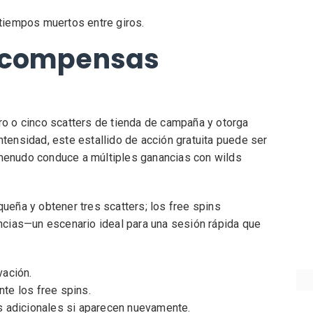
a tiempos muertos entre giros.
Recompensas
tro o cinco scatters de tienda de campaña y otorga
intensidad, este estallido de acción gratuita puede ser
 menudo conduce a múltiples ganancias con wilds
eña y obtener tres scatters; los free spins
cias—un escenario ideal para una sesión rápida que
vación.
te los free spins.
os adicionales si aparecen nuevamente.