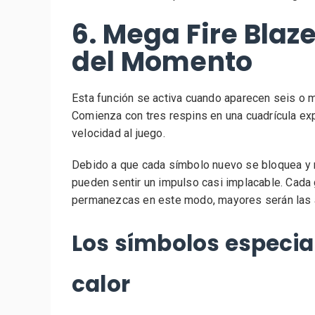
6. Mega Fire Blaz
del Momento
Esta función se activa cuando aparecen seis o 
Comienza con tres respins en una cuadrícula ex
velocidad al juego.
Debido a que cada símbolo nuevo se bloquea y re
pueden sentir un impulso casi implacable. Cada
permanezcas en este modo, mayores serán las a
Los símbolos especia
calor