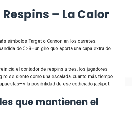
e Respins – La Calor
más símbolos Target o Cannon en los carretes.
pandida de 5×8—un giro que aporta una capa extra de
inicia el contador de respins a tres, los jugadores
 giro se siente como una escalada; cuanto más tiempo
puestas—y la posibilidad de ese codiciado jackpot.
les que mantienen el