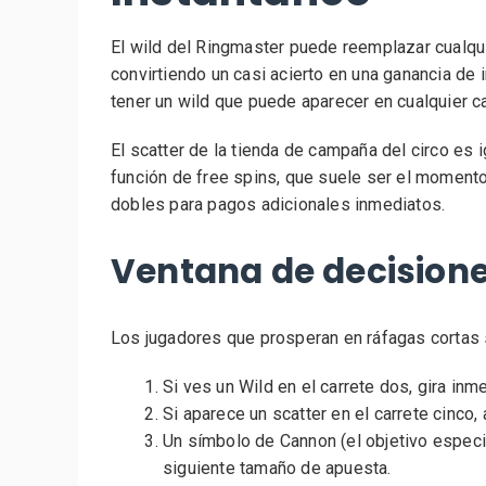
El wild del Ringmaster puede reemplazar cualqu
convirtiendo un casi acierto en una ganancia de
tener un wild que puede aparecer en cualquier c
El scatter de la tienda de campaña del circo es 
función de free spins, que suele ser el moment
dobles para pagos adicionales inmediatos.
Ventana de decisione
Los jugadores que prosperan en ráfagas cortas 
Si ves un Wild en el carrete dos, gira i
Si aparece un scatter en el carrete cinco,
Un símbolo de Cannon (el objetivo especi
siguiente tamaño de apuesta.