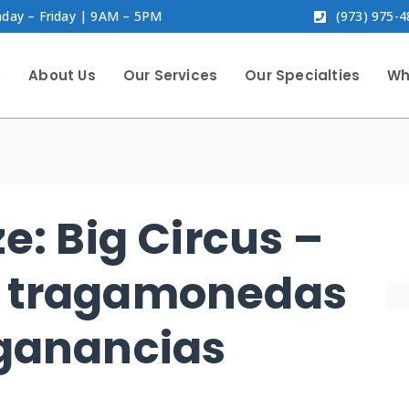
day – Friday | 9AM – 5PM
‪(973) 975-
e
About Us
Our Services
Our Specialties
Wh
e: Big Circus –
e tragamonedas
 ganancias