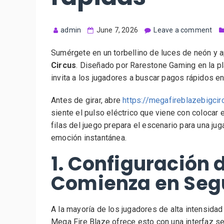
admin
June 7, 2026
Leave a comment
Sumérgete en un torbellino de luces de neón y
Circus
. Diseñado por Rarestone Gaming en la p
invita a los jugadores a buscar pagos rápidos e
Antes de girar, abre
https://megafireblazebigcir
siente el pulso eléctrico que viene con colocar 
filas del juego prepara el escenario para una ju
emoción instantánea.
1. Configuración 
Comienza en Se
A la mayoría de los jugadores de alta intensidad
Mega Fire Blaze ofrece esto con una interfaz sen