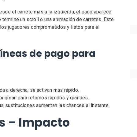
sde el carrete más a la izquierda, el pago aparece
 termine un scroll o una animación de carretes. Este
 los jugadores comprometidos y listos para el
líneas de pago para
a a derecha; se activan más rápido.
ongman para retornos rápidos y grandes.
us sustituciones aumentan las chances al instante.
rs – Impacto