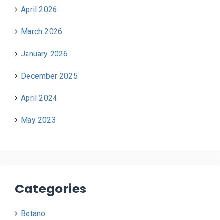
April 2026
March 2026
January 2026
December 2025
April 2024
May 2023
Categories
Betano