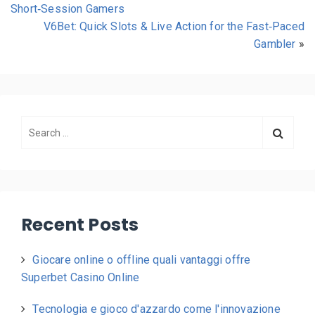
Short‑Session Gamers
V6Bet: Quick Slots & Live Action for the Fast‑Paced
Gambler
»
Recent Posts
Giocare online o offline quali vantaggi offre
Superbet Casino Online
Tecnologia e gioco d'azzardo come l'innovazione