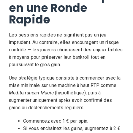
en une Ronde
Rapide
Les sessions rapides ne signifient pas un jeu
imprudent. Au contraire, elles encouragent un risque
contrôlé — les joueurs choisissent des enjeux faibles
à moyens pour préserver leur bankroll tout en
poursuivant le gros gain.
Une stratégie typique consiste à commencer avec la
mise minimale sur une machine à haut RTP comme
Mediterranean Magic
(hypothétique), puis à
augmenter uniquement après avoir confirmé des
gains ou déclenchements réguliers.
Commencez avec 1 € par spin.
Si vous enchaînez les gains, augmentez à 2 €