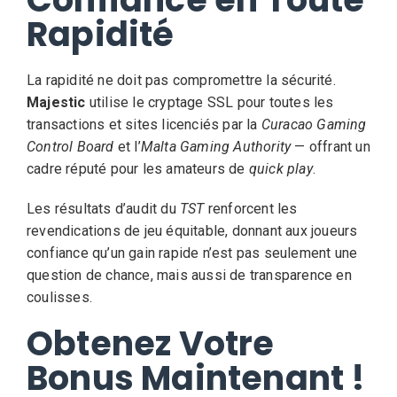
Rapidité
La rapidité ne doit pas compromettre la sécurité.
Majestic
utilise le cryptage SSL pour toutes les
transactions et sites licenciés par la
Curacao Gaming
Control Board
et l’
Malta Gaming Authority
— offrant un
cadre réputé pour les amateurs de
quick play
.
Les résultats d’audit du
TST
renforcent les
revendications de jeu équitable, donnant aux joueurs
confiance qu’un gain rapide n’est pas seulement une
question de chance, mais aussi de transparence en
coulisses.
Obtenez Votre
Bonus Maintenant !