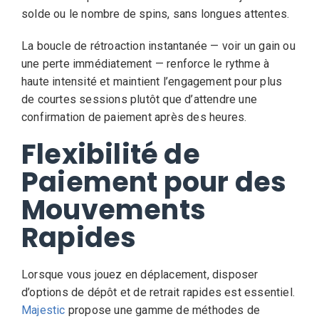
solde ou le nombre de spins, sans longues attentes.
La boucle de rétroaction instantanée — voir un gain ou
une perte immédiatement — renforce le rythme à
haute intensité et maintient l’engagement pour plus
de courtes sessions plutôt que d’attendre une
confirmation de paiement après des heures.
Flexibilité de
Paiement pour des
Mouvements
Rapides
Lorsque vous jouez en déplacement, disposer
d’options de dépôt et de retrait rapides est essentiel.
Majestic
propose une gamme de méthodes de