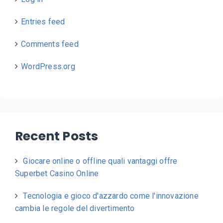
Entries feed
Comments feed
WordPress.org
Recent Posts
Giocare online o offline quali vantaggi offre
Superbet Casino Online
Tecnologia e gioco d'azzardo come l'innovazione
cambia le regole del divertimento