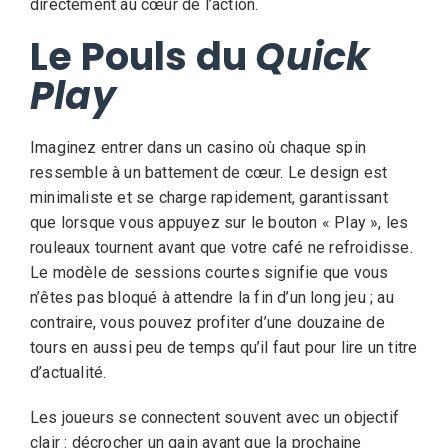
directement au cœur de l’action.
Le Pouls du
Quick
Play
Imaginez entrer dans un casino où chaque spin
ressemble à un battement de cœur. Le design est
minimaliste et se charge rapidement, garantissant
que lorsque vous appuyez sur le bouton « Play », les
rouleaux tournent avant que votre café ne refroidisse.
Le modèle de sessions courtes signifie que vous
n’êtes pas bloqué à attendre la fin d’un long jeu ; au
contraire, vous pouvez profiter d’une douzaine de
tours en aussi peu de temps qu’il faut pour lire un titre
d’actualité.
Les joueurs se connectent souvent avec un objectif
clair : décrocher un gain avant que la prochaine