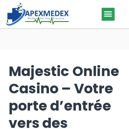
Our Services
Our Specialties
Why Outsource
Contact Us
Majestic Online
Casino – Votre
porte d’entrée
vers des