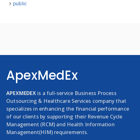
public
ApexMedEx
APEXMEDEX
is a full-service Business Process
Outsourcing & Healthcare Services company that
specializes in enhancing the financial performance
of our clients by supporting their Revenue Cycle
Management (RCM) and Health Information
Management(HIM) requirements.