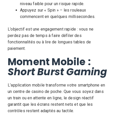
niveau faible pour un risque rapide.
Appuyez sur « Spin » – les rouleaux
commencent en quelques millisecondes.
L’objectif est une engagement rapide : vous ne
perdez pas de temps à faire défiler des
fonctionnalités ou à lire de longues tables de
paiement.
Moment Mobile :
Short Burst Gaming
L’application mobile transforme votre smartphone en
un centre de casino de poche. Que vous soyez dans
un train ou en attente en ligne, le design réactif
garantit que les écrans restent nets et que les
contrôles restent adaptés au tactile.