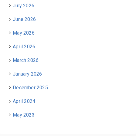
July 2026
June 2026
May 2026
April 2026
March 2026
January 2026
December 2025
April 2024
May 2023