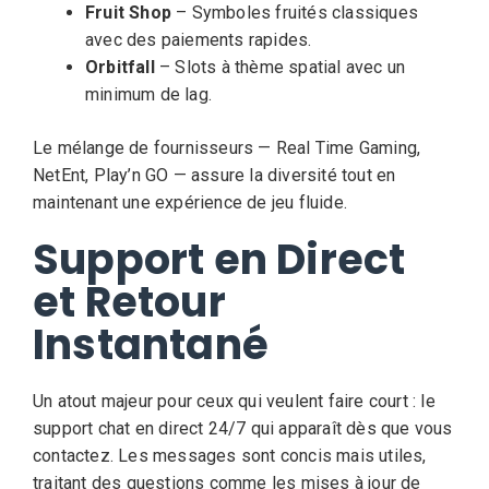
Fruit Shop
– Symboles fruités classiques
avec des paiements rapides.
Orbitfall
– Slots à thème spatial avec un
minimum de lag.
Le mélange de fournisseurs — Real Time Gaming,
NetEnt, Play’n GO — assure la diversité tout en
maintenant une expérience de jeu fluide.
Support en Direct
et Retour
Instantané
Un atout majeur pour ceux qui veulent faire court : le
support chat en direct 24/7 qui apparaît dès que vous
contactez. Les messages sont concis mais utiles,
traitant des questions comme les mises à jour de