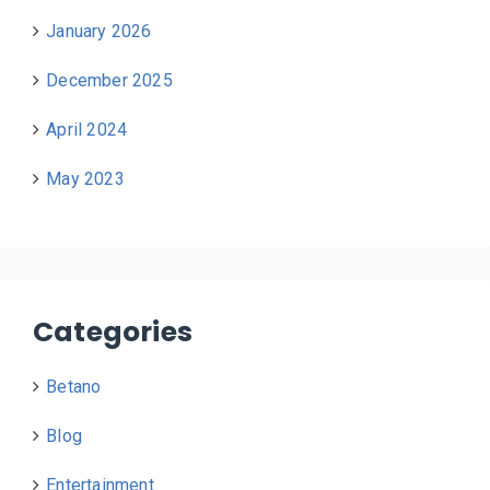
January 2026
December 2025
April 2024
May 2023
Categories
Betano
Blog
Entertainment