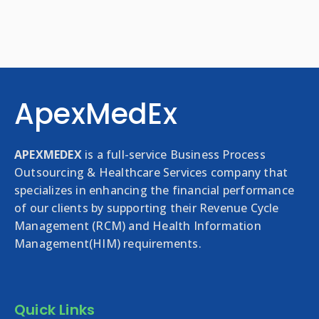
ApexMedEx
APEXMEDEX
is a full-service Business Process
Outsourcing & Healthcare Services company that
specializes in enhancing the financial performance
of our clients by supporting their Revenue Cycle
Management (RCM) and Health Information
Management(HIM) requirements.
Quick Links