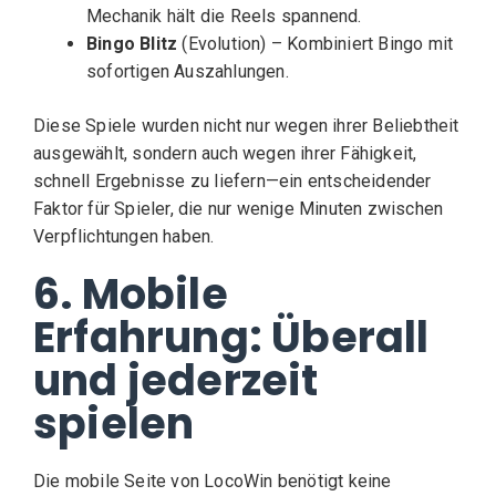
Mechanik hält die Reels spannend.
Bingo Blitz
(Evolution) – Kombiniert Bingo mit
sofortigen Auszahlungen.
Diese Spiele wurden nicht nur wegen ihrer Beliebtheit
ausgewählt, sondern auch wegen ihrer Fähigkeit,
schnell Ergebnisse zu liefern—ein entscheidender
Faktor für Spieler, die nur wenige Minuten zwischen
Verpflichtungen haben.
6. Mobile
Erfahrung: Überall
und jederzeit
spielen
Die mobile Seite von LocoWin benötigt keine