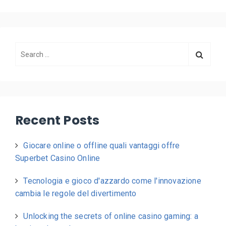
Recent Posts
Giocare online o offline quali vantaggi offre
Superbet Casino Online
Tecnologia e gioco d'azzardo come l'innovazione
cambia le regole del divertimento
Unlocking the secrets of online casino gaming: a