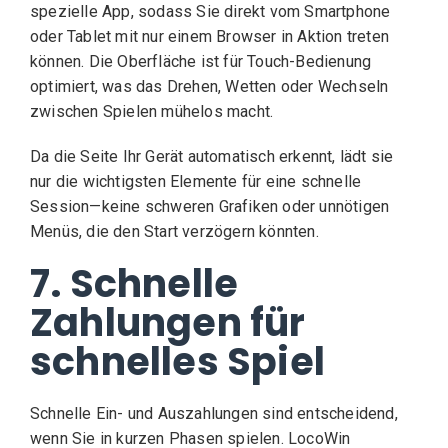
spezielle App, sodass Sie direkt vom Smartphone
oder Tablet mit nur einem Browser in Aktion treten
können. Die Oberfläche ist für Touch-Bedienung
optimiert, was das Drehen, Wetten oder Wechseln
zwischen Spielen mühelos macht.
Da die Seite Ihr Gerät automatisch erkennt, lädt sie
nur die wichtigsten Elemente für eine schnelle
Session—keine schweren Grafiken oder unnötigen
Menüs, die den Start verzögern könnten.
7. Schnelle
Zahlungen für
schnelles Spiel
Schnelle Ein- und Auszahlungen sind entscheidend,
wenn Sie in kurzen Phasen spielen. LocoWin