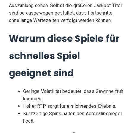
Auszahlung sehen. Selbst die größeren Jackpot‑Titel
sind so ausgewogen gestaltet, dass Fortschritte
ohne lange Wartezeiten verfolgt werden können.
Warum diese Spiele für
schnelles Spiel
geeignet sind
Geringe Volatilität bedeutet, dass Gewinne früh
kommen.
Hoher RTP sorgt für ein lohnendes Erlebnis.
Kurzzeitige Spins halten den Adrenalinspiegel
hoch.