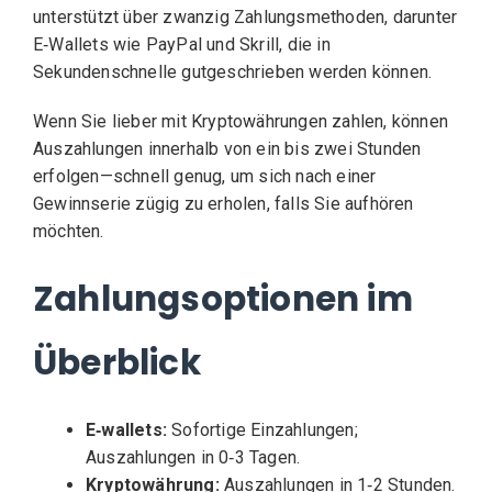
unterstützt über zwanzig Zahlungsmethoden, darunter
E‑Wallets wie PayPal und Skrill, die in
Sekundenschnelle gutgeschrieben werden können.
Wenn Sie lieber mit Kryptowährungen zahlen, können
Auszahlungen innerhalb von ein bis zwei Stunden
erfolgen—schnell genug, um sich nach einer
Gewinnserie zügig zu erholen, falls Sie aufhören
möchten.
Zahlungsoptionen im
Überblick
E‑wallets:
Sofortige Einzahlungen;
Auszahlungen in 0‑3 Tagen.
Kryptowährung:
Auszahlungen in 1‑2 Stunden.