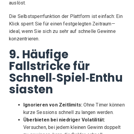
auslöst.
Die Selbstsperrfunktion der Plattform ist einfach: Ein
Klick sperrt Sie für einen festgelegten Zeitraum—
ideal, wenn Sie sich zu sehr auf schnelle Gewinne
konzentrieren.
9. Häufige
Fallstricke für
Schnell‑Spiel‑Enthu
siasten
Ignorieren von Zeitlimits:
Ohne Timer können
kurze Sessions schnell zu langen werden.
Überbieten bei niedriger Volatilität:
Versuchen, bei jedem kleinen Gewinn doppelt