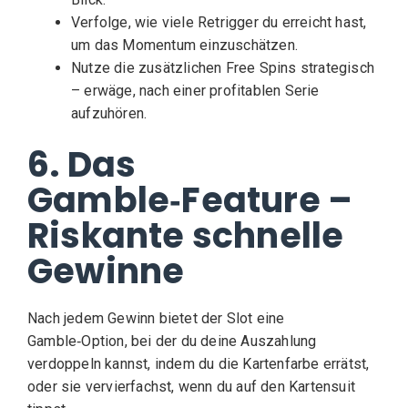
Verfolge, wie viele Retrigger du erreicht hast,
um das Momentum einzuschätzen.
Nutze die zusätzlichen Free Spins strategisch
– erwäge, nach einer profitablen Serie
aufzuhören.
6. Das
Gamble‑Feature –
Riskante schnelle
Gewinne
Nach jedem Gewinn bietet der Slot eine
Gamble‑Option, bei der du deine Auszahlung
verdoppeln kannst, indem du die Kartenfarbe errätst,
oder sie vervierfachst, wenn du auf den Karten­suit