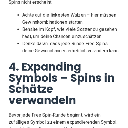
Spins nicht erscheint.
Achte auf die linkesten Walzen – hier müssen
Gewinnkombinationen starten.
Behalte im Kopf, wie viele Scatter du gesehen
hast, um deine Chancen einzuschätzen.
Denke daran, dass jede Runde Free Spins
deine Gewinnchancen erheblich verändern kann.
4. Expanding
Symbols – Spins in
Schätze
verwandeln
Bevor jede Free Spin‑Runde beginnt, wird ein
zufälliges Symbol zu einem expandierenden Symbol,