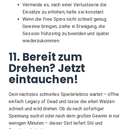
Vermeide es, nach einer Verlustserie die
Einsätze zu erhöhen; halte sie konstant.
Wenn die Free Spins nicht schnell genug
Gewinne bringen, ziehe in Erwägung, die
Session frühzeitig zu beenden und später
wiederzukommen.
11. Bereit zum
Drehen? Jetzt
eintauchen!
Dein nächstes schnelles Spielerlebnis wartet – öffne
einfach Legacy of Dead und lasse die alten Walzen
schnell und wild drehen. Ob du nach sofortiger
Spannung suchst oder nach dem großen Gewinn in nur
wenigen Minuten – dieser Slot liefert Stil und