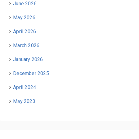
June 2026
May 2026
April 2026
March 2026
January 2026
December 2025
April 2024
May 2023