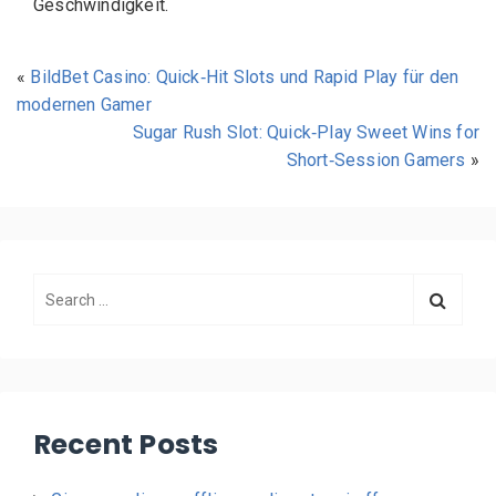
Geschwindigkeit.
«
BildBet Casino: Quick‑Hit Slots und Rapid Play für den
modernen Gamer
Sugar Rush Slot: Quick‑Play Sweet Wins for
Short‑Session Gamers
»
Recent Posts