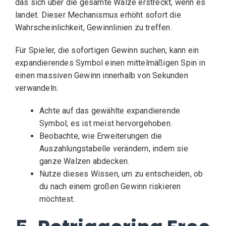
das sich über die gesamte Walze erstreckt, wenn es
landet. Dieser Mechanismus erhöht sofort die
Wahrscheinlichkeit, Gewinnlinien zu treffen.
Für Spieler, die sofortigen Gewinn suchen, kann ein
expandierendes Symbol einen mittelmäßigen Spin in
einen massiven Gewinn innerhalb von Sekunden
verwandeln.
Achte auf das gewählte expandierende
Symbol; es ist meist hervorgehoben.
Beobachte, wie Erweiterungen die
Auszahlungstabelle verändern, indem sie
ganze Walzen abdecken.
Nutze dieses Wissen, um zu entscheiden, ob
du nach einem großen Gewinn riskieren
möchtest.