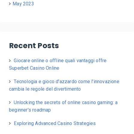
May 2023
Recent Posts
Giocare online o offline quali vantaggi offre
Superbet Casino Online
Tecnologia e gioco d'azzardo come l'innovazione
cambia le regole del divertimento
Unlocking the secrets of online casino gaming: a
beginner’s roadmap
Exploring Advanced Casino Strategies