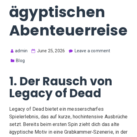
ägyptischen
Abenteuerreise
admin
June 25, 2026
Leave a comment
Blog
1. Der Rausch von
Legacy of Dead
Legacy of Dead bietet ein messerscharfes
Spielerlebnis, das auf kurze, hochintensive Ausbrüche
setzt. Bereits beim ersten Spin zieht dich das alte
ägyptische Motiv in eine Grabkammer‑Szenerie, in der