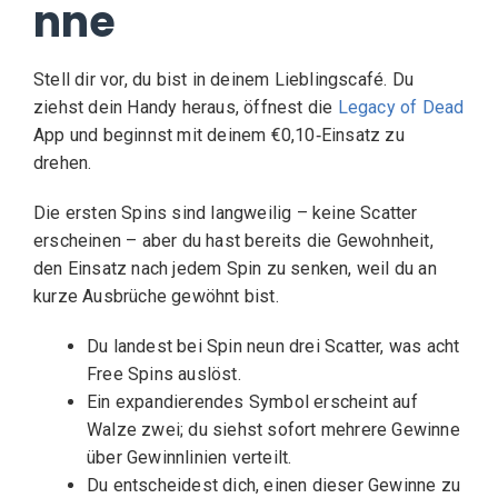
nne
Stell dir vor, du bist in deinem Lieblingscafé. Du
ziehst dein Handy heraus, öffnest die
Legacy of Dead
App und beginnst mit deinem €0,10‑Einsatz zu
drehen.
Die ersten Spins sind langweilig – keine Scatter
erscheinen – aber du hast bereits die Gewohnheit,
den Einsatz nach jedem Spin zu senken, weil du an
kurze Ausbrüche gewöhnt bist.
Du landest bei Spin neun drei Scatter, was acht
Free Spins auslöst.
Ein expandierendes Symbol erscheint auf
Walze zwei; du siehst sofort mehrere Gewinne
über Gewinnlinien verteilt.
Du entscheidest dich, einen dieser Gewinne zu