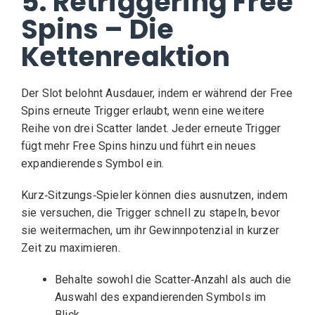
5. Retriggering Free
Spins – Die
Kettenreaktion
Der Slot belohnt Ausdauer, indem er während der Free
Spins erneute Trigger erlaubt, wenn eine weitere
Reihe von drei Scatter landet. Jeder erneute Trigger
fügt mehr Free Spins hinzu und führt ein neues
expandierendes Symbol ein.
Kurz‑Sitzungs‑Spieler können dies ausnutzen, indem
sie versuchen, die Trigger schnell zu stapeln, bevor
sie weitermachen, um ihr Gewinnpotenzial in kurzer
Zeit zu maximieren.
Behalte sowohl die Scatter‑Anzahl als auch die
Auswahl des expandierenden Symbols im
Blick.