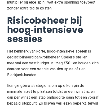
multiplier bij elke spin—wat extra spanning toevoegt
zonder extra tijd te kosten.
Risicobeheer bij
hoog‑intensieve
sessies
Het kenmerk van korte, hoog‑intensieve spelen is
gedisciplineerd bankrollbeheer. Spelers stellen
meestal een vast budget in—zeg €50—en houden zich
daaraan voor een sessie van tien spins of tien
Blackjack‑handen.
Een gangbare strategie is om op elke spin de
minimale inzet te plaatsen totdat er een winst is, en
dan per winst één stap omhoog te gaan tot een vooraf
bepaald stoppunt. Zo blijven verliezen beperkt, terwijl