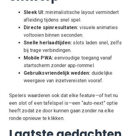
Sleek UI:
minimalistische layout vermindert
afleiding tijdens snel spel.
Directe spinresultaten:
visuele animaties
voltooien binnen seconden.
Snelle herlaadtijden:
slots laden snel, zelfs
bij trage verbindingen.
Mobile PWA:
eenvoudige toegang vanaf
startscherm zonder app‑rommel.
Gebruiksvriendelijk wedden:
duidelijke
weergave van inzetvereisten vooraf.
Spelers waarderen ook dat elke feature—of het nu
een slot of een tafelspel is—een “auto‑next” optie
heeft zodat ze door kunnen gaan zonder na elke
ronde opnieuw te klikken.
Laatste gedachten