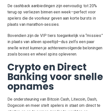
De cashback aanbiedingen zijn eenvoudig: tot 20%
terug op verliezen binnen een week—perfect voor
spelers die de voorkeur geven aan korte bursts in
plaats van marathon‑sessies.
Bovendien zijn de VIP tiers toegankelijk via “missies”
in plaats van alleen speeltijd—dus zelfs een paar
snelle winst kunnen je achtereenvolgende beloningen
zoals boxes en wheel spins opleveren.
Crypto en Direct
Banking voor snelle
opnames
De ondersteuning van Bitcoin Cash, Litecoin, Dash,
Dogecoin en meer stelt spelers in staat om direct te