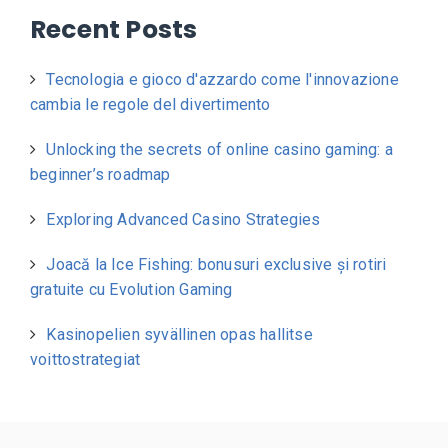
Recent Posts
Tecnologia e gioco d'azzardo come l'innovazione
cambia le regole del divertimento
Unlocking the secrets of online casino gaming: a
beginner’s roadmap
Exploring Advanced Casino Strategies
Joacă la Ice Fishing: bonusuri exclusive și rotiri
gratuite cu Evolution Gaming
Kasinopelien syvällinen opas hallitse
voittostrategiat