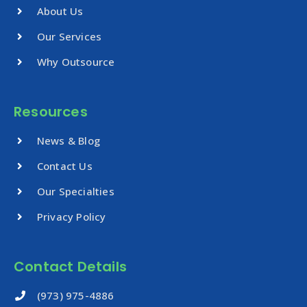
About Us
Our Services
Why Outsource
Resources
News & Blog
Contact Us
Our Specialties
Privacy Policy
Contact Details
‪(973) 975-4886