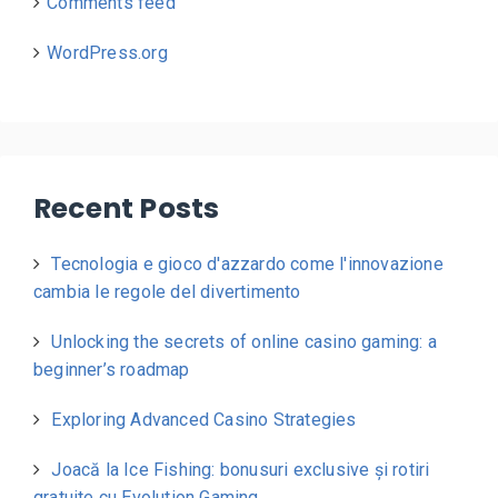
Comments feed
WordPress.org
Recent Posts
Tecnologia e gioco d'azzardo come l'innovazione
cambia le regole del divertimento
Unlocking the secrets of online casino gaming: a
beginner’s roadmap
Exploring Advanced Casino Strategies
Joacă la Ice Fishing: bonusuri exclusive și rotiri
gratuite cu Evolution Gaming