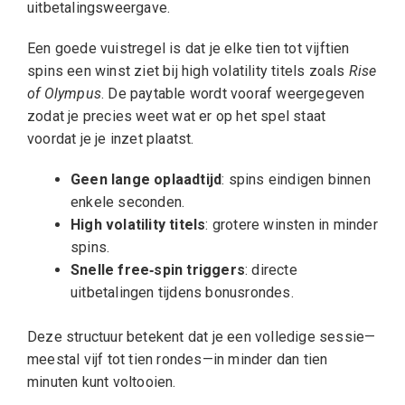
uitbetalingsweergave.
Een goede vuistregel is dat je elke tien tot vijftien
spins een winst ziet bij high volatility titels zoals
Rise
of Olympus
. De paytable wordt vooraf weergegeven
zodat je precies weet wat er op het spel staat
voordat je je inzet plaatst.
Geen lange oplaadtijd
: spins eindigen binnen
enkele seconden.
High volatility titels
: grotere winsten in minder
spins.
Snelle free‑spin triggers
: directe
uitbetalingen tijdens bonusrondes.
Deze structuur betekent dat je een volledige sessie—
meestal vijf tot tien rondes—in minder dan tien
minuten kunt voltooien.