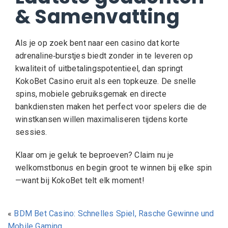
& Samenvatting
Als je op zoek bent naar een casino dat korte
adrenaline‑burstjes biedt zonder in te leveren op
kwaliteit of uitbetalingspotentieel, dan springt
KokoBet Casino eruit als een topkeuze. De snelle
spins, mobiele gebruiksgemak en directe
bankdiensten maken het perfect voor spelers die de
winstkansen willen maximaliseren tijdens korte
sessies.
Klaar om je geluk te beproeven? Claim nu je
welkomstbonus en begin groot te winnen bij elke spin
—want bij KokoBet telt elk moment!
«
BDM Bet Casino: Schnelles Spiel, Rasche Gewinne und
Mobile Gaming