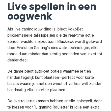
Live spellen in een
oogwenk
Als live casino jouw ding is, biedt KokoBet
bliksemsnelle tafelspellen die de real‑time actie
zonder wachten nabootsen. Blackjack wordt geleverd
door Evolution Gaming’s nieuwste technologie; elke
ronde duurt minder dan zestig seconden van inzet tot
dealer‑deal.
De game biedt auto‑bet opties waarmee je tien
handen tegelijk kunt plaatsen—perfect voor korte
bursts waarin je snel een winst of verlies wilt zonder
handmatig elke inzet te plaatsen.
De live roulette kamers hebben snelle spincycli; door
te kiezen voor “Lightning Roulette” krijg je een extra