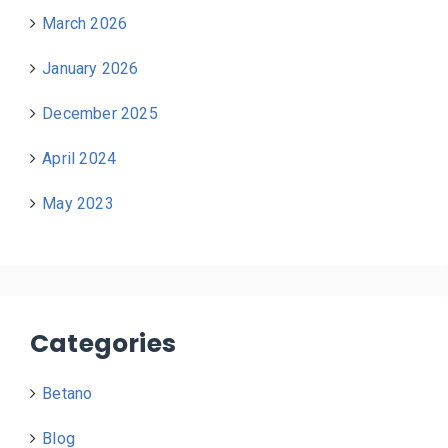
March 2026
January 2026
December 2025
April 2024
May 2023
Categories
Betano
Blog