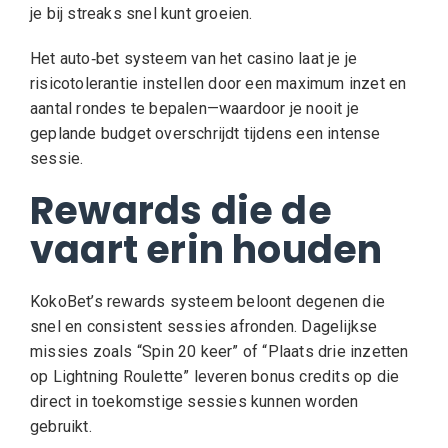
je bij streaks snel kunt groeien.
Het auto‑bet systeem van het casino laat je je
risicotolerantie instellen door een maximum inzet en
aantal rondes te bepalen—waardoor je nooit je
geplande budget overschrijdt tijdens een intense
sessie.
Rewards die de
vaart erin houden
KokoBet’s rewards systeem beloont degenen die
snel en consistent sessies afronden. Dagelijkse
missies zoals “Spin 20 keer” of “Plaats drie inzetten
op Lightning Roulette” leveren bonus credits op die
direct in toekomstige sessies kunnen worden
gebruikt.