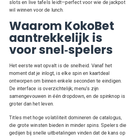
slots en live tafels leidt—perfect voor wie de jackpot
wil winnen voor de lunch.
Waarom KokoBet
aantrekkelijk is
voor snel‑spelers
Het eerste wat opvalt is de snelheid. Vanaf het
moment dat je inlogt, is elke spin en kaartdeal
ontworpen om binnen enkele seconden te eindigen.
De interface is overzichtelijk; menu’s zijn
samengevouwen in één dropdown, en de spinknop is
groter dan het leven.
Titles met hoge volatiliteit domineren de catalogus,
die grote winsten bieden in minder spins. Spelers die
gedijen bij snelle uitbetalingen vinden dat de kans op