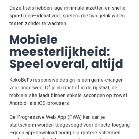
Deze titels hebben lage minimale inzetten en snelle
spin-tijden—ideaal voor spelers die hun geluk willen
testen zonder te wachten.
Mobiele
meesterlijkheid:
Speel overal, altijd
KokoBet’s responsive design is een game‑changer
voor onderweg. Of je nu reist of in de rij staat, de
mobiele site laadt binnen enkele seconden op zowel
Android- als iOS-browsers.
De Progressive Web App (PWA) kan aan je
startscherm worden toegevoegd voor directe toegang
—geen app-download nodig. Op grotere schermen