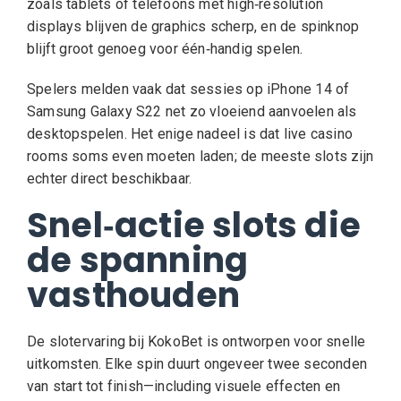
zoals tablets of telefoons met high‑resolution
displays blijven de graphics scherp, en de spinknop
blijft groot genoeg voor één‑handig spelen.
Spelers melden vaak dat sessies op iPhone 14 of
Samsung Galaxy S22 net zo vloeiend aanvoelen als
desktopspelen. Het enige nadeel is dat live casino
rooms soms even moeten laden; de meeste slots zijn
echter direct beschikbaar.
Snel‑actie slots die
de spanning
vasthouden
De slotervaring bij KokoBet is ontworpen voor snelle
uitkomsten. Elke spin duurt ongeveer twee seconden
van start tot finish—including visuele effecten en