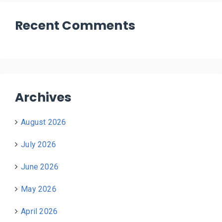
Recent Comments
Archives
August 2026
July 2026
June 2026
May 2026
April 2026