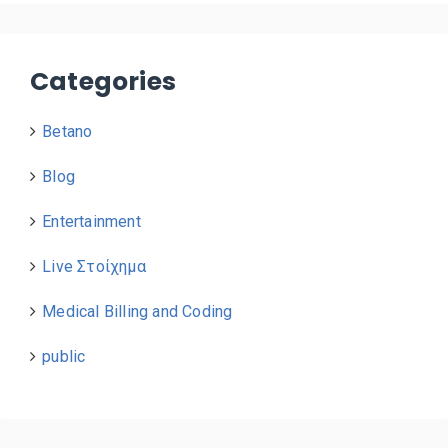
Categories
Betano
Blog
Entertainment
Live Στοίχημα
Medical Billing and Coding
public