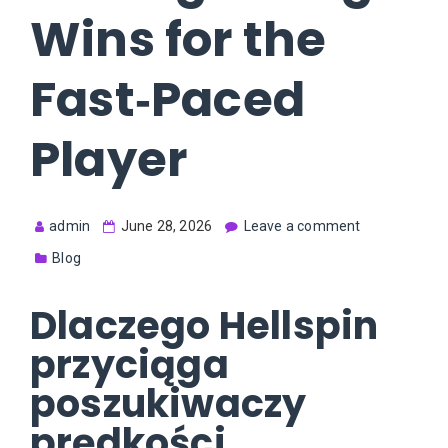
Wins for the
Fast‑Paced
Player
admin
June 28, 2026
Leave a comment
Blog
Dlaczego Hellspin
przyciąga
poszukiwaczy
prędkości