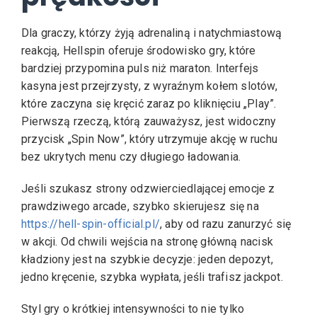
Dla graczy, którzy żyją adrenaliną i natychmiastową
reakcją, Hellspin oferuje środowisko gry, które
bardziej przypomina puls niż maraton. Interfejs
kasyna jest przejrzysty, z wyraźnym kołem slotów,
które zaczyna się kręcić zaraz po kliknięciu „Play”.
Pierwszą rzeczą, którą zauważysz, jest widoczny
przycisk „Spin Now”, który utrzymuje akcję w ruchu
bez ukrytych menu czy długiego ładowania.
Jeśli szukasz strony odzwierciedlającej emocje z
prawdziwego arcade, szybko skierujesz się na
https://hell-spin-official.pl/
, aby od razu zanurzyć się
w akcji. Od chwili wejścia na stronę główną nacisk
kładziony jest na szybkie decyzje: jeden depozyt,
jedno kręcenie, szybka wypłata, jeśli trafisz jackpot.
Styl gry o krótkiej intensywności to nie tylko