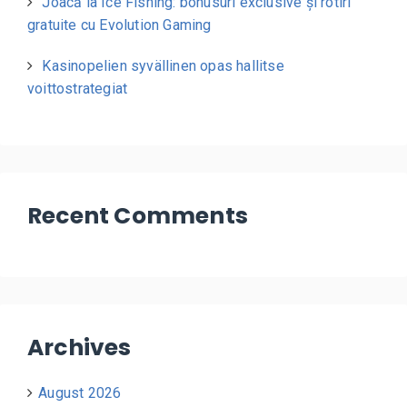
Joacă la Ice Fishing: bonusuri exclusive și rotiri
gratuite cu Evolution Gaming
Kasinopelien syvällinen opas hallitse
voittostrategiat
Recent Comments
Archives
August 2026