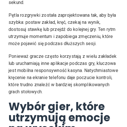
sekund.
Pętla rozgrywki została zaprojektowana tak, aby była
szybka: postaw zakład, kręć, czekaj na wynik,
dostosuj stawkę lub przejdź do kolejnej gry. Ten rytm
utrzymuje momentum i zapobiega zmęczeniu, które
może pojawić się podczas dłuższych sesji.
Ponieważ gracze często korzystają z wielu zakładek
lub uruchamiają inne aplikacje podczas gry, kluczowa
jest mobilna responsywność kasyna. Natychmiastowe
kręcenie na ekranie telefonu daje poczucie kontroli,
które trudno znaleźć w bardziej skomplikowanych
grach stołowych.
Wybór gier, które
utrzymują emocje