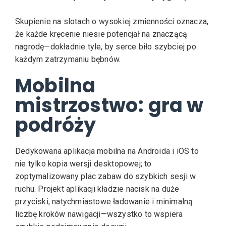
Skupienie na slotach o wysokiej zmienności oznacza,
że każde kręcenie niesie potencjał na znaczącą
nagrodę—dokładnie tyle, by serce biło szybciej po
każdym zatrzymaniu bębnów.
Mobilna
mistrzostwo: gra w
podróży
Dedykowana aplikacja mobilna na Androida i iOS to
nie tylko kopia wersji desktopowej; to
zoptymalizowany plac zabaw do szybkich sesji w
ruchu. Projekt aplikacji kładzie nacisk na duże
przyciski, natychmiastowe ładowanie i minimalną
liczbę kroków nawigacji—wszystko to wspiera