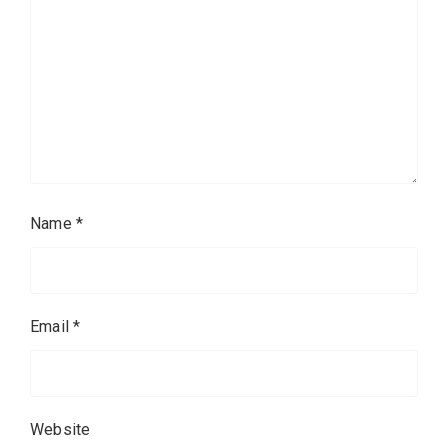
Name
*
Email
*
Website