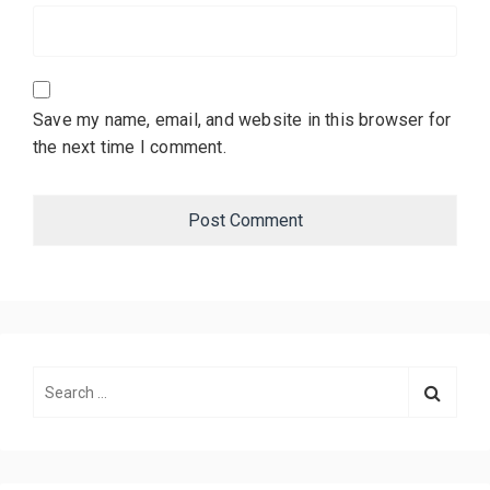
Save my name, email, and website in this browser for
the next time I comment.