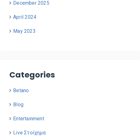
December 2025
April 2024
May 2023
Categories
Betano
Blog
Entertainment
Live Στοίχημα