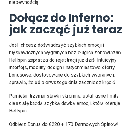
niepewnością.
Dołącz do Inferno:
jak zacząć już teraz
Jeśli chcesz doświadczyć szybkich emocji i
błyskawicznych wygranych bez długich zobowiązań,
Hellspin zaprasza do rejestracji już dziś. Intuicyjny
interfejs, mobilny design i natychmiastowe oferty
bonusowe, dostosowane do szybkich wygranych,
sprawią, że od pierwszego dnia zaczniesz kręcić.
Pamiętaj: trzymaj stawki skromne, ustal jasne limity i
ciesz się każdą szybką dawką emocji, którą oferuje
Hellspin.
Odbierz Bonus do €220 + 170 Darmowych Spinów!