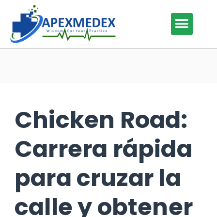
Our Services
Our Specialties
Why Outsource
Contact Us
Chicken Road:
Carrera rápida
para cruzar la
calle y obtener