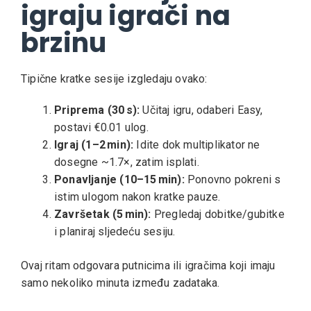
igraju igrači na
brzinu
Tipične kratke sesije izgledaju ovako:
Priprema (30 s):
Učitaj igru, odaberi Easy,
postavi €0.01 ulog.
Igraj (1–2 min):
Idite dok multiplikator ne
dosegne ~1.7×, zatim isplati.
Ponavljanje (10–15 min):
Ponovno pokreni s
istim ulogom nakon kratke pauze.
Završetak (5 min):
Pregledaj dobitke/gubitke
i planiraj sljedeću sesiju.
Ovaj ritam odgovara putnicima ili igračima koji imaju
samo nekoliko minuta između zadataka.