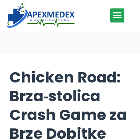
Our Services
Our Specialties
Why Outsource
Contact Us
Chicken Road:
Brza‑stolica
Crash Game za
Brze Dobitke