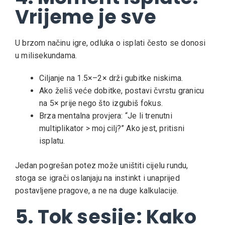
Vrijeme je sve
U brzom načinu igre, odluka o isplati često se donosi
u milisekundama.
Ciljanje na 1.5×–2× drži gubitke niskima.
Ako želiš veće dobitke, postavi čvrstu granicu
na 5× prije nego što izgubiš fokus.
Brza mentalna provjera: “Je li trenutni
multiplikator > moj cilj?” Ako jest, pritisni
isplatu.
Jedan pogrešan potez može uništiti cijelu rundu,
stoga se igrači oslanjaju na instinkt i unaprijed
postavljene pragove, a ne na duge kalkulacije.
5. Tok sesije: Kako