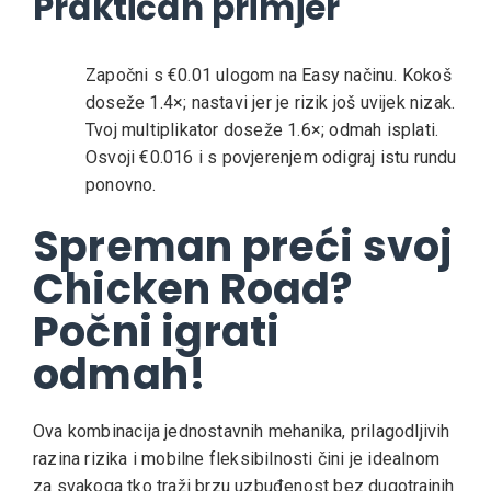
Praktičan primjer
Započni s €0.01 ulogom na Easy načinu.
Kokoš
doseže 1.4×; nastavi jer je rizik još uvijek nizak.
Tvoj multiplikator doseže 1.6×; odmah isplati.
Osvoji €0.016 i s povjerenjem odigraj istu rundu
ponovno.
Spreman preći svoj
Chicken Road?
Počni igrati
odmah!
Ova kombinacija jednostavnih mehanika, prilagodljivih
razina rizika i mobilne fleksibilnosti čini je idealnom
za svakoga tko traži brzu uzbuđenost bez dugotrajnih