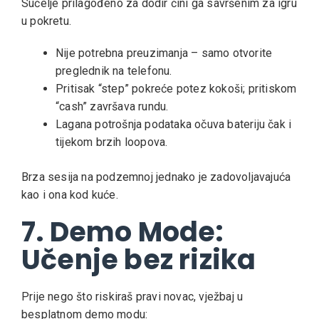
Sučelje prilagođeno za dodir čini ga savršenim za igru
u pokretu.
Nije potrebna preuzimanja – samo otvorite
preglednik na telefonu.
Pritisak “step” pokreće potez kokoši; pritiskom
“cash” završava rundu.
Lagana potrošnja podataka očuva bateriju čak i
tijekom brzih loopova.
Brza sesija na podzemnoj jednako je zadovoljavajuća
kao i ona kod kuće.
7. Demo Mode:
Učenje bez rizika
Prije nego što riskiraš pravi novac, vježbaj u
besplatnom demo modu: