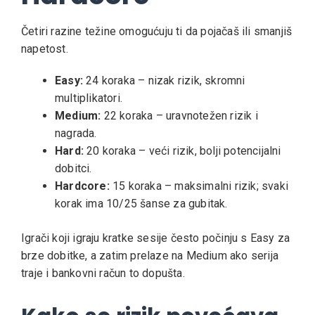
Četiri razine težine omogućuju ti da pojačaš ili smanjiš
napetost.
Easy:
24 koraka – nizak rizik, skromni
multiplikatori.
Medium:
22 koraka – uravnotežen rizik i
nagrada.
Hard:
20 koraka – veći rizik, bolji potencijalni
dobitci.
Hardcore:
15 koraka – maksimalni rizik; svaki
korak ima 10/25 šanse za gubitak.
Igrači koji igraju kratke sesije često počinju s Easy za
brze dobitke, a zatim prelaze na Medium ako serija
traje i bankovni račun to dopušta.