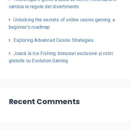
cambia le regole del divertimento
Unlocking the secrets of online casino gaming: a
beginner’s roadmap
Exploring Advanced Casino Strategies
Joacă la Ice Fishing: bonusuri exclusive și rotiri
gratuite cu Evolution Gaming
Recent Comments