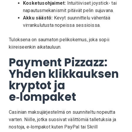
Kosketusohjaimet:
Intuitiiviset joystick- tai
napautusmekanismit pitävät pelin sujuvana.
Akku säästö:
Kevyt suunnittelu vähentää
virrankulutusta nopeissa sessioissa.
Tuloksena on saumaton pelikokemus, joka sopii
kiireiseenkin aikatauluun.
Payment Pizzazz:
Yhden klikkauksen
kryptot ja
e‑lompaket
Casinian maksujärjestelmä on suunniteltu nopeutta
varten. Niille, jotka suosivat välittömiä talletuksia ja
nostoja, e‑lompakot kuten PayPal tai Skrill