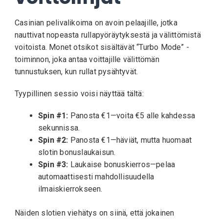
Casinian pelivalikoima on avoin pelaajille, jotka
nauttivat nopeasta rullapyöräytyksestä ja välittömistä
voitoista. Monet otsikot sisältävät “Turbo Mode” -
toiminnon, joka antaa voittajille välittömän
tunnustuksen, kun rullat pysähtyvät.
Tyypillinen sessio voisi näyttää tältä:
Spin #1:
Panosta €1—voita €5 alle kahdessa
sekunnissa.
Spin #2:
Panosta €1—häviät, mutta huomaat
slotin bonuslaukaisun.
Spin #3:
Laukaise bonuskierros—pelaa
automaattisesti mahdollisuudella
ilmaiskierrokseen.
Näiden slotien viehätys on siinä, että jokainen