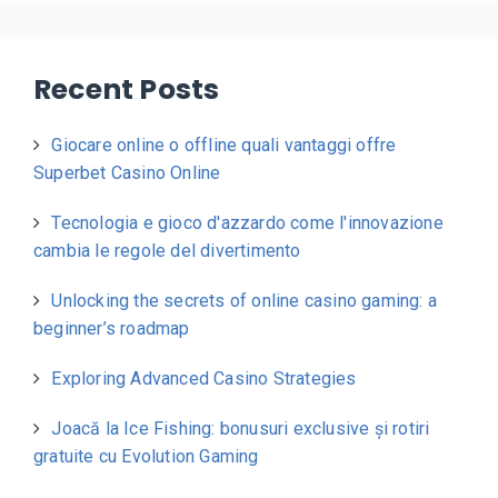
Recent Posts
Giocare online o offline quali vantaggi offre
Superbet Casino Online
Tecnologia e gioco d'azzardo come l'innovazione
cambia le regole del divertimento
Unlocking the secrets of online casino gaming: a
beginner’s roadmap
Exploring Advanced Casino Strategies
Joacă la Ice Fishing: bonusuri exclusive și rotiri
gratuite cu Evolution Gaming