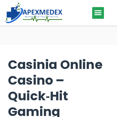
Our Services
Our Specialties
Why Outsource
Contact Us
Casinia Online
Casino –
Quick‑Hit
Gaming