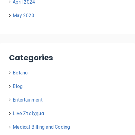
April 2024
May 2023
Categories
Betano
Blog
Entertainment
Live Στοίχημα
Medical Billing and Coding