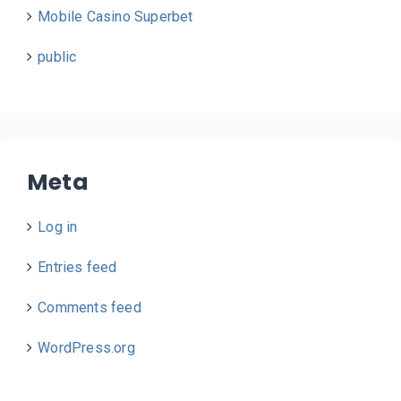
Mobile Casino Superbet
public
Meta
Log in
Entries feed
Comments feed
WordPress.org