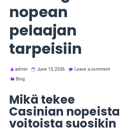
nopean
pelaajan
tarpeisiin
admin
June 13, 2026
Leave a comment
Blog
Mikä tekee
Casinian nopeista
voitoista suosikin