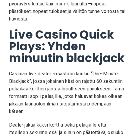
pyöräytys tuntuu kuin mini-kilpailulta—nopeat
päätökset, nopeat tulokset ja välitön tunne voitosta tai
häviöstä.
Live Casino Quick
Plays: Yhden
minuutin blackjack
Casinian live dealer -osastoon kuuluu “One-Minute
Blackjack”, jossa jokainen käsi on rajattu 60 sekuntiin
peliaikaa korttien jaosta lopulliseen panokseen. Tämä
formaatti sopii pelaajille, jotka haluavat kokea oikean
jakajan läsnäolon ilman sitoutumista pidempään
käteen.
Dealer jakaa kaksi korttia sekä pelaajalle että
itselleen sekunneissa, ja sinun on päätettävä, osuuko