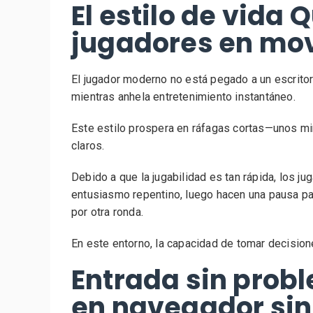
El estilo de vida Q
jugadores en mo
El jugador moderno no está pegado a un escritor
mientras anhela entretenimiento instantáneo.
Este estilo prospera en ráfagas cortas—unos mi
claros.
Debido a que la jugabilidad es tan rápida, los
entusiasmo repentino, luego hacen una pausa pa
por otra ronda.
En este entorno, la capacidad de tomar decisione
Entrada sin prob
en navegador si