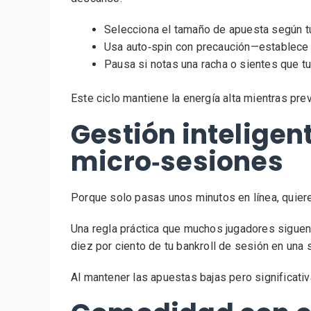
Selecciona el tamaño de apuesta según tu 
Usa auto‑spin con precaución—establece un
Pausa si notas una racha o sientes que t
Este ciclo mantiene la energía alta mientras pre
Gestión inteligen
micro‑sesiones
Porque solo pasas unos minutos en línea, quier
Una regla práctica que muchos jugadores siguen
diez por ciento de tu bankroll de sesión en una 
Al mantener las apuestas bajas pero significativ