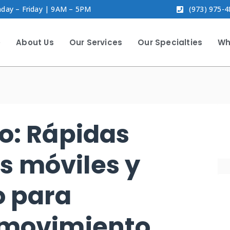
day – Friday | 9AM – 5PM
‪(973) 975-
e
About Us
Our Services
Our Specialties
Wh
o: Rápidas
 móviles y
o para
 movimiento