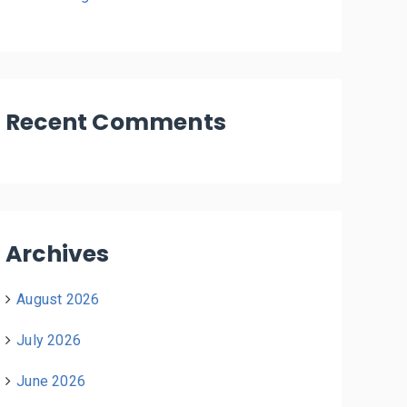
Recent Comments
Archives
August 2026
July 2026
June 2026