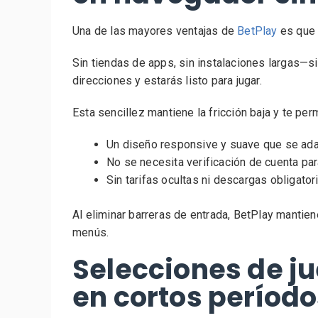
Una de las mayores ventajas de
BetPlay
es que 
Sin tiendas de apps, sin instalaciones largas—s
direcciones y estarás listo para jugar.
Esta sencillez mantiene la fricción baja y te per
Un diseño responsive y suave que se adap
No se necesita verificación de cuenta par
Sin tarifas ocultas ni descargas obligator
Al eliminar barreras de entrada, BetPlay mantien
menús.
Selecciones de j
en cortos período