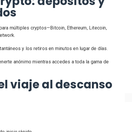
ypto: depósitos y
dos
para múltiples cryptos—Bitcoin, Ethereum, Litecoin,
etwork.
antáneos y los retiros en minutos en lugar de días.
tenerte anónimo mientras accedes a toda la gama de
el viaje al descanso
e inicio rápido.