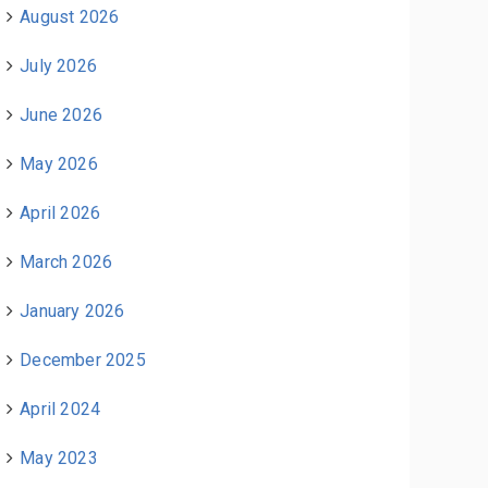
August 2026
July 2026
June 2026
May 2026
April 2026
March 2026
January 2026
December 2025
April 2024
May 2023