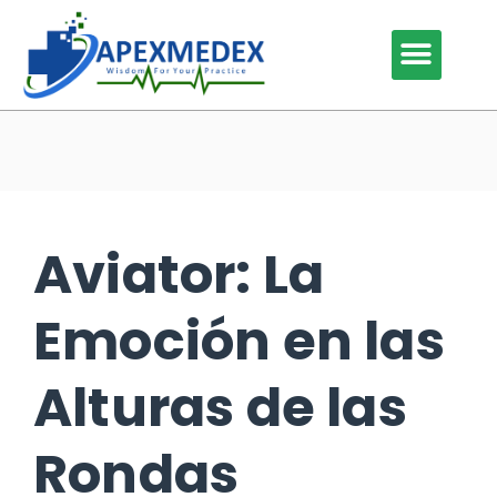
Our Services
Our Specialties
Why Outsource
Contact Us
Aviator: La
Emoción en las
Alturas de las
Rondas