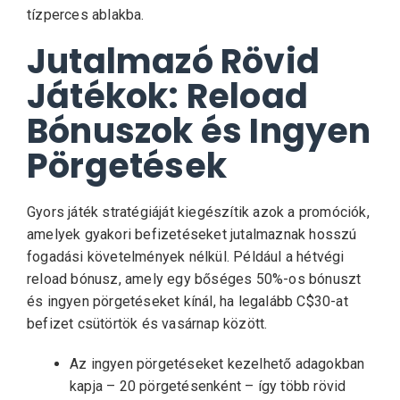
tízperces ablakba.
Jutalmazó Rövid
Játékok: Reload
Bónuszok és Ingyen
Pörgetések
Gyors játék stratégiáját kiegészítik azok a promóciók,
amelyek gyakori befizetéseket jutalmaznak hosszú
fogadási követelmények nélkül. Például a hétvégi
reload bónusz, amely egy bőséges 50%-os bónuszt
és ingyen pörgetéseket kínál, ha legalább C$30-at
befizet csütörtök és vasárnap között.
Az ingyen pörgetéseket kezelhető adagokban
kapja – 20 pörgetésenként – így több rövid