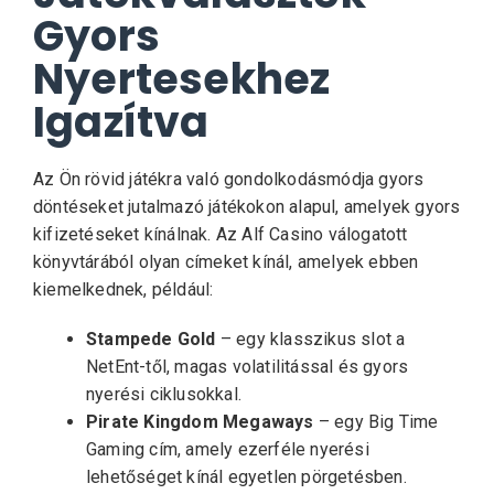
Gyors
Nyertesekhez
Igazítva
Az Ön rövid játékra való gondolkodásmódja gyors
döntéseket jutalmazó játékokon alapul, amelyek gyors
kifizetéseket kínálnak. Az Alf Casino válogatott
könyvtárából olyan címeket kínál, amelyek ebben
kiemelkednek, például:
Stampede Gold
– egy klasszikus slot a
NetEnt-től, magas volatilitással és gyors
nyerési ciklusokkal.
Pirate Kingdom Megaways
– egy Big Time
Gaming cím, amely ezerféle nyerési
lehetőséget kínál egyetlen pörgetésben.