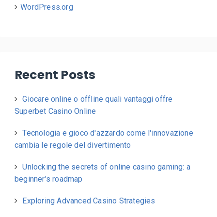
WordPress.org
Recent Posts
Giocare online o offline quali vantaggi offre
Superbet Casino Online
Tecnologia e gioco d'azzardo come l'innovazione
cambia le regole del divertimento
Unlocking the secrets of online casino gaming: a
beginner’s roadmap
Exploring Advanced Casino Strategies