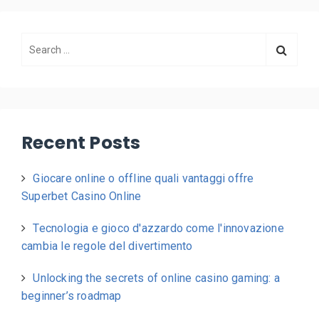
Recent Posts
Giocare online o offline quali vantaggi offre
Superbet Casino Online
Tecnologia e gioco d'azzardo come l'innovazione
cambia le regole del divertimento
Unlocking the secrets of online casino gaming: a
beginner’s roadmap