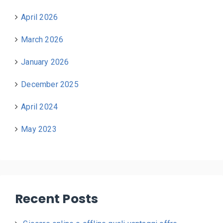
April 2026
March 2026
January 2026
December 2025
April 2024
May 2023
Recent Posts