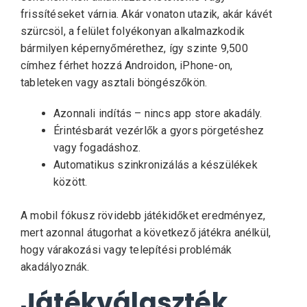
frissítéseket várnia. Akár vonaton utazik, akár kávét
szürcsöl, a felület folyékonyan alkalmazkodik
bármilyen képernyőmérethez, így szinte 9,500
címhez férhet hozzá Androidon, iPhone-on,
tableteken vagy asztali böngészőkön.
Azonnali indítás – nincs app store akadály.
Érintésbarát vezérlők a gyors pörgetéshez
vagy fogadáshoz.
Automatikus szinkronizálás a készülékek
között.
A mobil fókusz rövidebb játékidőket eredményez,
mert azonnal átugorhat a következő játékra anélkül,
hogy várakozási vagy telepítési problémák
akadályoznák.
Játékválaszték