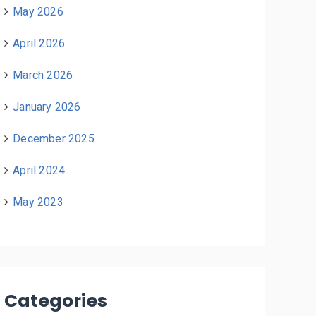
May 2026
April 2026
March 2026
January 2026
December 2025
April 2024
May 2023
Categories