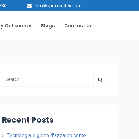
4886
Info@apexmedex.com
y Outsource
Blogs
Contact Us
Recent Posts
Tecnologia e gioco d'azzardo come