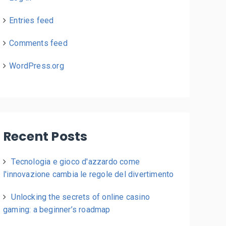
Entries feed
Comments feed
WordPress.org
Recent Posts
Tecnologia e gioco d'azzardo come
l'innovazione cambia le regole del divertimento
Unlocking the secrets of online casino
gaming: a beginner’s roadmap