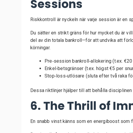
Sessions
Riskkontroll är nyckeln när varje session är en sp
Du sätter en strikt gräns för hur mycket du är vil
del av din totala bankroll—för att undvika att 
körningar.
Pre‑session bankroll‑allokering (t.ex. €2
Enkel‑betsgränser (t.ex. högst €5 per snur
Stop‑loss‑utlösare (sluta efter två raka fö
Dessa riktlinjer hjälper till att behålla discipli
6. The Thrill of 
En snabb vinst känns som en energiboost som får 