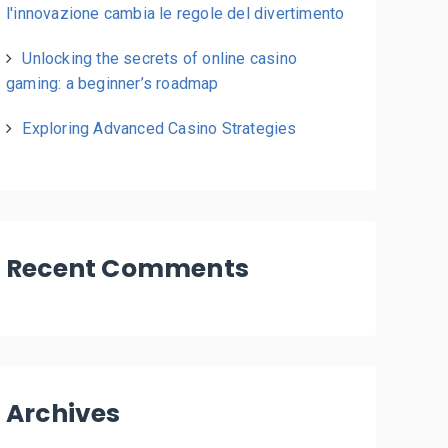
l'innovazione cambia le regole del divertimento
Unlocking the secrets of online casino
gaming: a beginner’s roadmap
Exploring Advanced Casino Strategies
Recent Comments
Archives