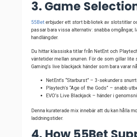
3. Game Selection
55Bet
erbjuder ett stort bibliotek av slotstitla
passar bara vissa alternativ: snabba omgångar, l
handlängder.
Du hittar klassiska titlar från NetEnt och Playt
väntetider mellan snurren. För de som gillar lite 
Gaming’s live blackjack händer som bara varar nå
NetEnt’s “Starburst” – 3-sekunders snurrt
Playtech’s “Age of the Gods” – snabb utb
EVO’s Live Blackjack – händer i genomsni
Denna kuraterade mix innebär att du kan hålla 
laddningstider.
4. How 55Bet Sup