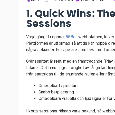
admin
June 24, 2026
Leave a comment
1. Quick Wins: The
Sessions
Varje gång du öppnar
55Bet
-webbplatsen, kliver
Plattformen är utformad så att du kan hoppa direk
några sekunder. För spelare som trivs med omed
Gränssnittet är rent, med en framträdande “Play 
titlarna. Det finns ingen rörighet av långa laddn
från startsidan till de snurrande hjulen eller näs
Omedelbart spelstart
Snabb betplacering
Omedelbara visuella och ljudsignaler för v
I korta sessioner räknas varje sekund, så webbp