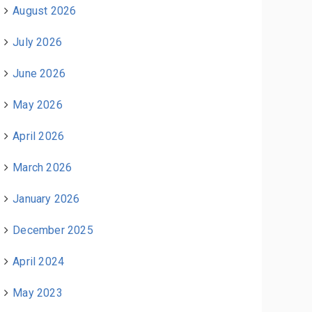
August 2026
July 2026
June 2026
May 2026
April 2026
March 2026
January 2026
December 2025
April 2024
May 2023