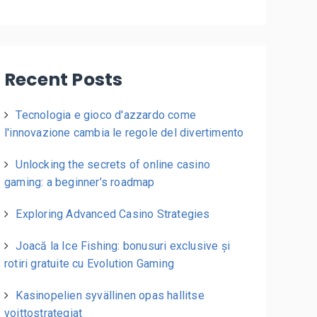
Recent Posts
Tecnologia e gioco d'azzardo come
l'innovazione cambia le regole del divertimento
Unlocking the secrets of online casino
gaming: a beginner’s roadmap
Exploring Advanced Casino Strategies
Joacă la Ice Fishing: bonusuri exclusive și
rotiri gratuite cu Evolution Gaming
Kasinopelien syvällinen opas hallitse
voittostrategiat