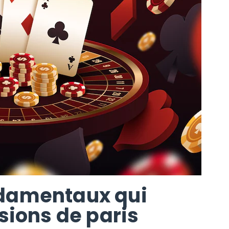
ndamentaux qui
isions de paris