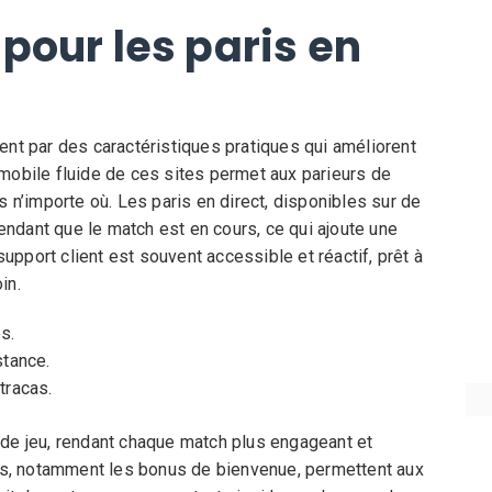
 pour les paris en
nt par des caractéristiques pratiques qui améliorent
e mobile fluide de ces sites permet aux parieurs de
 n’importe où. Les paris en direct, disponibles sur de
pendant que le match est en cours, ce qui ajoute une
support client est souvent accessible et réactif, prêt à
in.
s.
stance.
tracas.
ce de jeu, rendant chaque match plus engageant et
urs, notamment les bonus de bienvenue, permettent aux