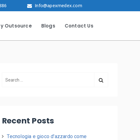
4886
Info@apexmedex.com
y Outsource
Blogs
Contact Us
Recent Posts
Tecnologia e gioco d'azzardo come