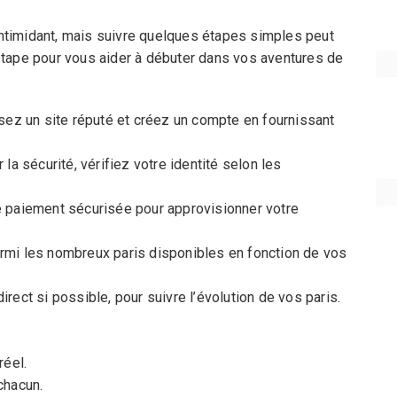
intimidant, mais suivre quelques étapes simples peut
 étape pour vous aider à débuter dans vos aventures de
ez un site réputé et créez un compte en fournissant
 la sécurité, vérifiez votre identité selon les
 paiement sécurisée pour approvisionner votre
mi les nombreux paris disponibles en fonction de vos
rect si possible, pour suivre l’évolution de vos paris.
réel.
chacun.