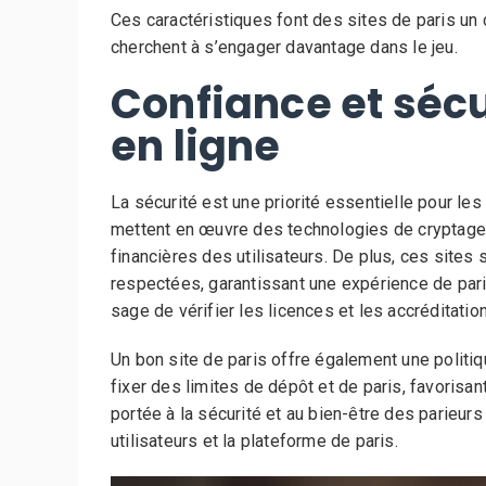
Ces caractéristiques font des sites de paris un
cherchent à s’engager davantage dans le jeu.
Confiance et sécu
en ligne
La sécurité est une priorité essentielle pour le
mettent en œuvre des technologies de cryptage
financières des utilisateurs. De plus, ces sites
respectées, garantissant une expérience de paris 
sage de vérifier les licences et les accréditation
Un bon site de paris offre également une politiq
fixer des limites de dépôt et de paris, favorisan
portée à la sécurité et au bien-être des parieurs
utilisateurs et la plateforme de paris.