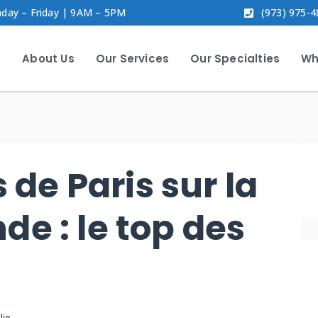
day – Friday | 9AM – 5PM
‪(973) 975-
e
About Us
Our Services
Our Specialties
Wh
 de Paris sur la
e : le top des