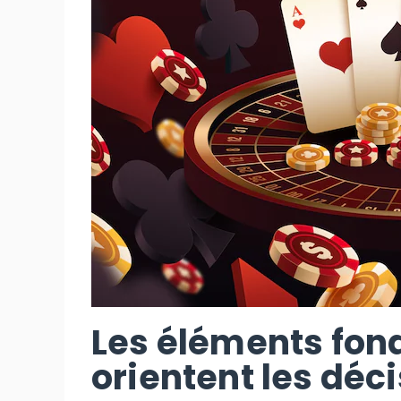
Les éléments fo
orientent les déc