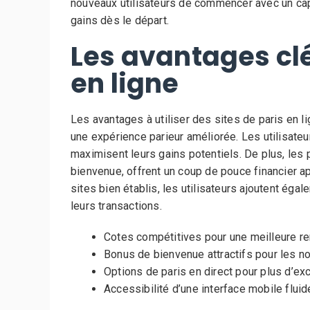
nouveaux utilisateurs de commencer avec un cap
gains dès le départ.
Les avantages clé
en ligne
Les avantages à utiliser des sites de paris en li
une expérience parieur améliorée. Les utilisate
maximisent leurs gains potentiels. De plus, les 
bienvenue, offrent un coup de pouce financier a
sites bien établis, les utilisateurs ajoutent éga
leurs transactions.
Cotes compétitives pour une meilleure ren
Bonus de bienvenue attractifs pour les no
Options de paris en direct pour plus d’exc
Accessibilité d’une interface mobile fluid