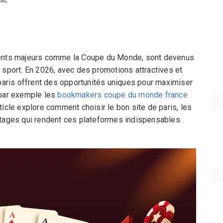
lic
ments majeurs comme la Coupe du Monde, sont devenus
sport. En 2026, avec des promotions attractives et
paris offrent des opportunités uniques pour maximiser
 par exemple les
bookmakers coupe du monde france
rticle explore comment choisir le bon site de paris, les
ntages qui rendent ces plateformes indispensables